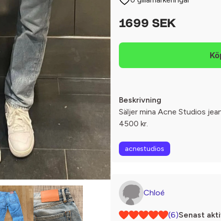
1699 SEK
Beskrivning
Säljer mina Acne Studios jean
4500 kr.
acnestudios
Chloé
(6)
Senast akti