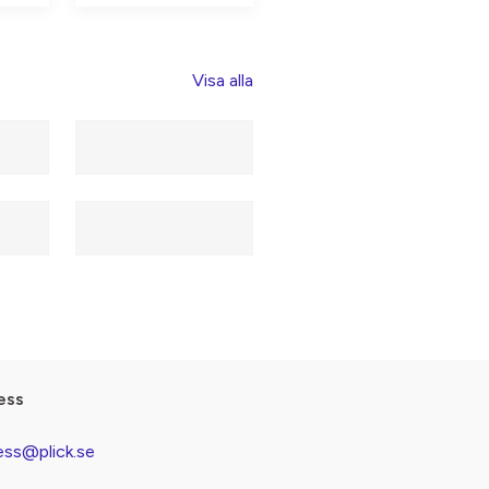
Visa alla
ess
ess@plick.se