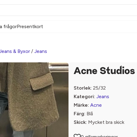
a frågor
Presentkort
Jeans & Byxor
/
Jeans
Acne Studios
Storlek:
25/32
Kategori:
Jeans
Märke:
Acne
Färg:
Blå
Skick:
Mycket bra skick
0 gillamarkeringar