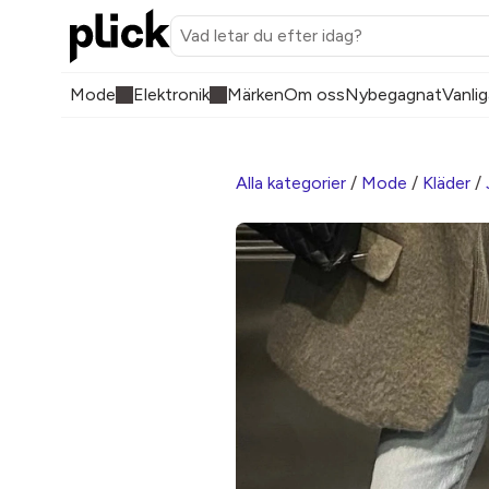
Mode
Elektronik
Märken
Om oss
Nybegagnat
Vanlig
Alla kategorier
/
Mode
/
Kläder
/