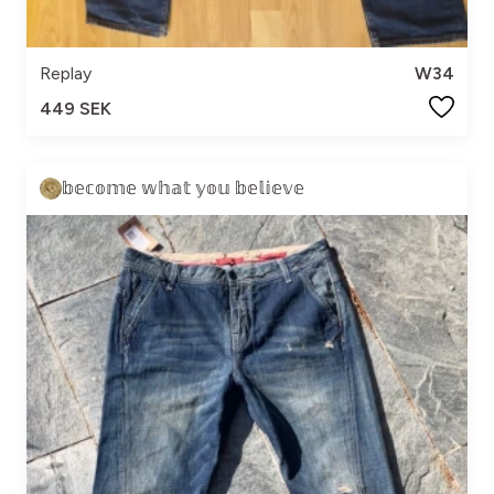
Replay
W34
449 SEK
𝕓𝕖𝕔𝕠𝕞𝕖 𝕨𝕙𝕒𝕥 𝕪𝕠𝕦 𝕓𝕖𝕝𝕚𝕖𝕧𝕖