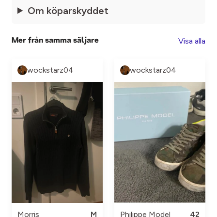
Om köparskyddet
Visa alla
Mer från samma säljare
wockstarz04
wockstarz04
Morris
M
Philippe Model
42