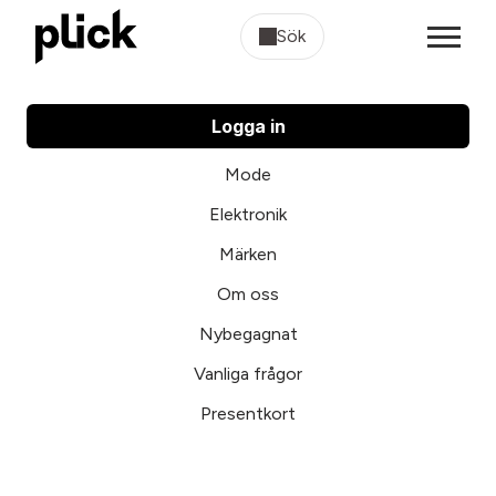
Sök
Logga in
Mode
Elektronik
Märken
Om oss
Nybegagnat
Vanliga frågor
Presentkort