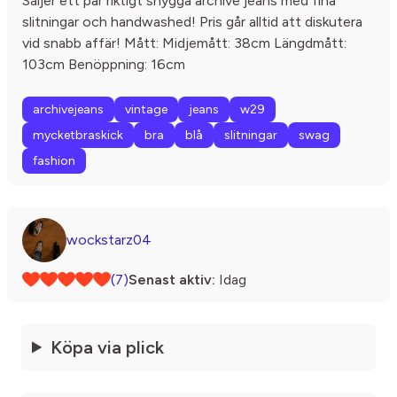
Säljer ett par riktigt snygga archive jeans med fina
slitningar och handwashed! Pris går alltid att diskutera
vid snabb affär! Mått: Midjemått: 38cm Längdmått:
103cm Benöppning: 16cm
archivejeans
vintage
jeans
w29
mycketbraskick
bra
blå
slitningar
swag
fashion
wockstarz04
(7)
Senast aktiv:
Idag
Köpa via plick