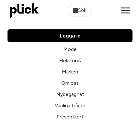
Sök
Logga in
Mode
Elektronik
Märken
Om oss
Nybegagnat
Vanliga frågor
Presentkort