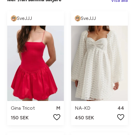
Visa alla
Mer från samma säljare
SveJJJ
SveJJJ
Gina Tricot
M
NA-KD
44
150 SEK
450 SEK