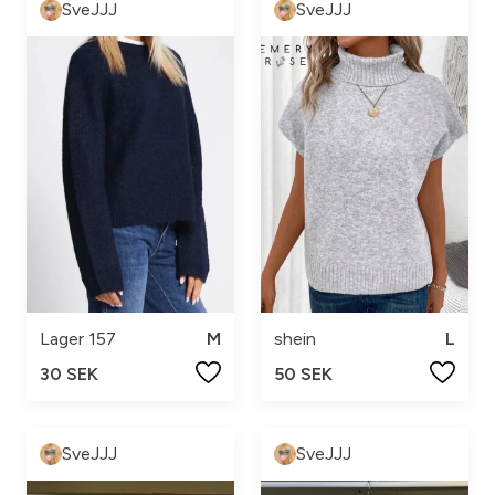
SveJJJ
SveJJJ
Lager 157
M
shein
L
30 SEK
50 SEK
SveJJJ
SveJJJ