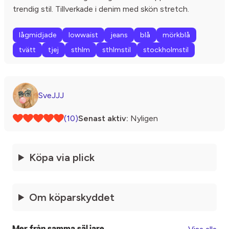
trendig stil. Tillverkade i denim med skön stretch.
lågmidjade
lowwaist
jeans
blå
mörkblå
tvätt
tjej
sthlm
sthlmstil
stockholmstil
SveJJJ
(10)
Senast aktiv:
Nyligen
Köpa via plick
Om köparskyddet