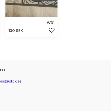
W31
130 SEK
ess
ess@plick.se