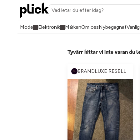
Mode
Elektronik
Märken
Om oss
Nybegagnat
Vanlig
Tyvärr hittar vi inte varan du l
BRANDLUXE RESELL