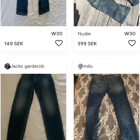
W30
Nudie
W30
149 SEK
399 SEK
Jacks garderob
milo