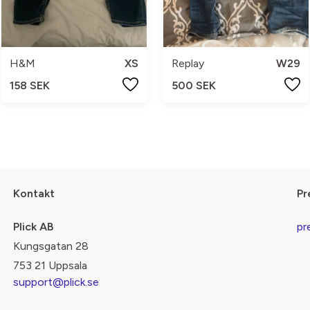
H&M
XS
Replay
W29
158 SEK
500 SEK
Kontakt
Pr
Plick AB
pr
Kungsgatan 28
753 21 Uppsala
support@plick.se