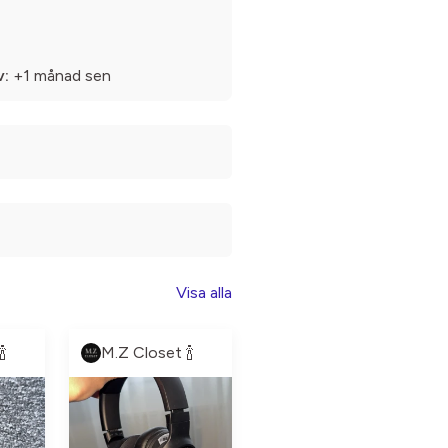
v:
+1 månad sen
Visa alla

M.Z Closet 🍾