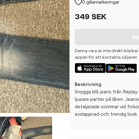
0 gillamarkeringar
349 SEK
Kö
Denna vara är inte direkt köpbar
appen för att kontakta säljaren
Beskrivning
Snygga blå jeans från Replay 
ljusare partier på låren. Jean
detaljerade sömmar vid ficko
avslappnad och trendig look.