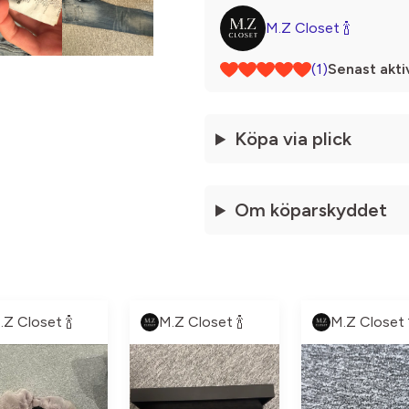
M.Z Closet 🍾
(1)
Senast akti
Köpa via plick
Om köparskyddet
.Z Closet 🍾
M.Z Closet 🍾
M.Z Closet 