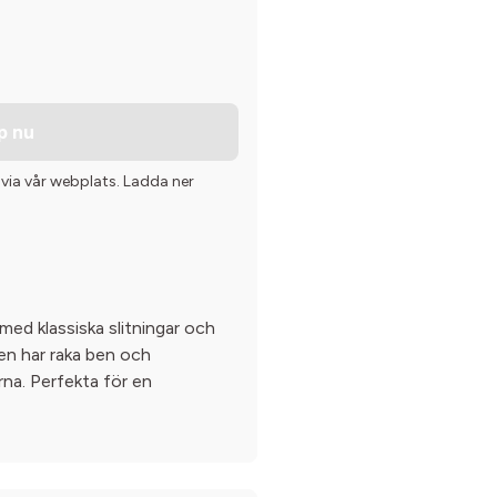
p nu
 via vår webplats. Ladda ner
med klassiska slitningar och
sen har raka ben och
rna. Perfekta för en