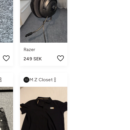
Razer
249 SEK

M.Z Closet 🍾