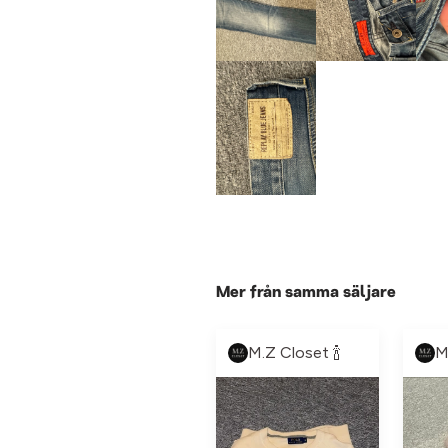
Mer från samma säljare
M.Z Closet 🍾
M