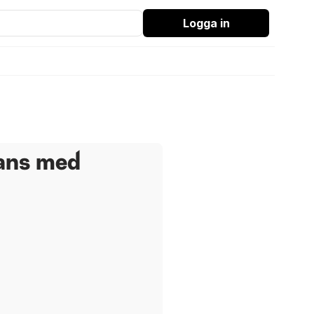
Logga in
eans med