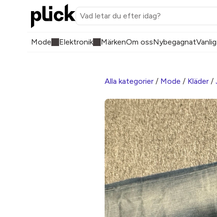
Mode
Elektronik
Märken
Om oss
Nybegagnat
Vanlig
Alla kategorier
/
Mode
/
Kläder
/