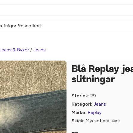
a frågor
Presentkort
Jeans & Byxor
/
Jeans
Blå Replay j
slitningar
Storlek:
29
Kategori:
Jeans
Märke:
Replay
Skick:
Mycket bra skick