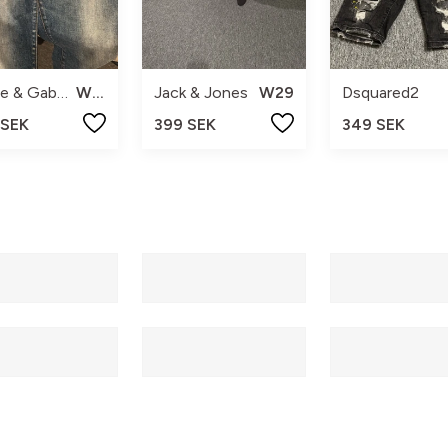
Dolce & Gabbana
W29
Jack & Jones
W29
Dsquared2
 SEK
399 SEK
349 SEK