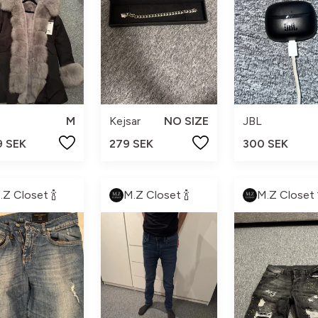
M
Kejsar
NO SIZE
JBL
9 SEK
279 SEK
300 SEK
.Z Closet 🍾
M.Z Closet 🍾
M.Z Closet 