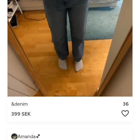
&denim
36
399 SEK
Amanda💕