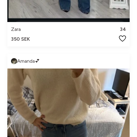
Zara
34
350 SEK
Amanda💕