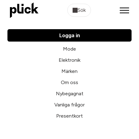
Sök
Logga in
Mode
Elektronik
Märken
Om oss
Nybegagnat
Vanliga frågor
Presentkort