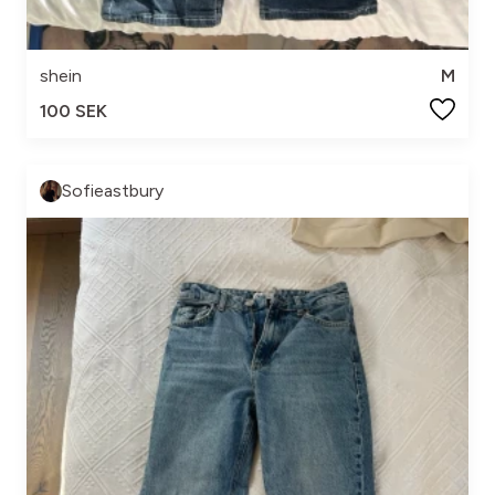
shein
M
100 SEK
Sofieastbury