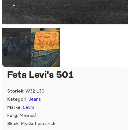
Feta Levi's 501
Storlek:
W32 L30
Kategori:
Jeans
Märke:
Levi's
Färg:
Marinblå
Skick:
Mycket bra skick