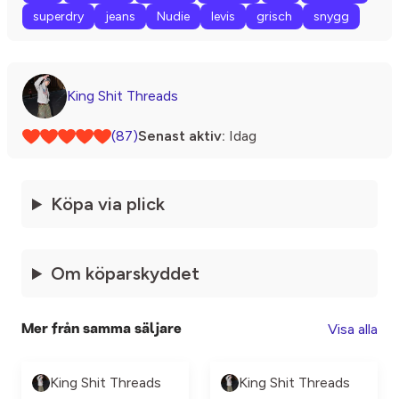
superdry
jeans
Nudie
levis
grisch
snygg
King Shit Threads
(87)
Senast aktiv:
Idag
Köpa via plick
Om köparskyddet
Visa alla
Mer från samma säljare
King Shit Threads
King Shit Threads