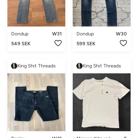
Dondup
W31
Dondup
W30
549 SEK
599 SEK
King Shit Threads
King Shit Threads