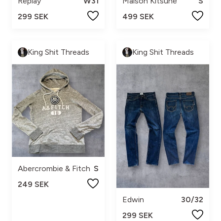
Replay
W31
Maison Kitsuné
S
299 SEK
499 SEK
King Shit Threads
King Shit Threads
Abercrombie & Fitch
S
249 SEK
Edwin
30/32
299 SEK