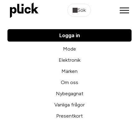
Sök
Logga in
Mode
Elektronik
Märken
Om oss
Nybegagnat
Vanliga frågor
Presentkort