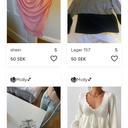
shein
S
Lager 157
S
50 SEK
50 SEK
Molly💕
Molly💕