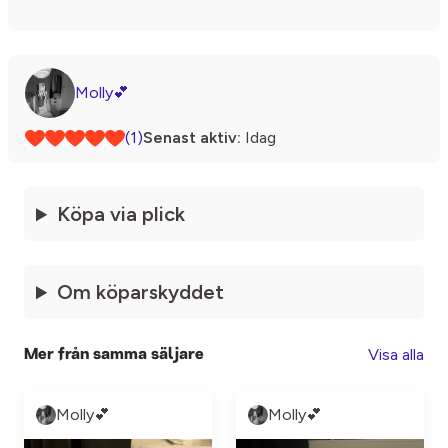
Molly💕
(1)
Senast aktiv:
Idag
Köpa via plick
Om köparskyddet
Visa alla
Mer från samma säljare
Molly💕
Molly💕