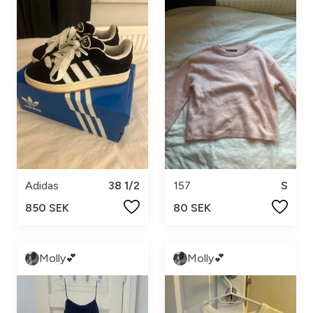
Adidas
38 1/2
157
S
850 SEK
80 SEK
Molly💕
Molly💕