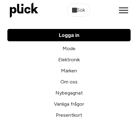
Sök
Logga in
Mode
Elektronik
Märken
Om oss
Nybegagnat
Vanliga frågor
Presentkort