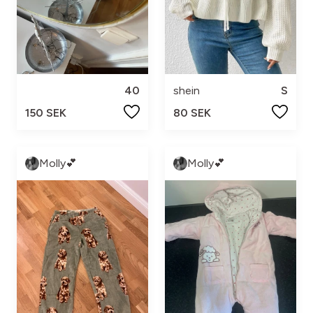
40
shein
S
150 SEK
80 SEK
Molly💕
Molly💕