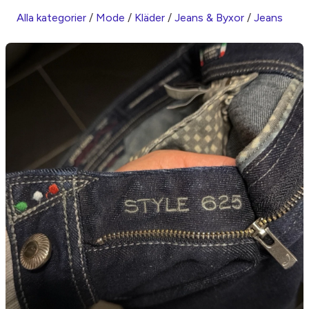
Alla kategorier
/
Mode
/
Kläder
/
Jeans & Byxor
/
Jeans