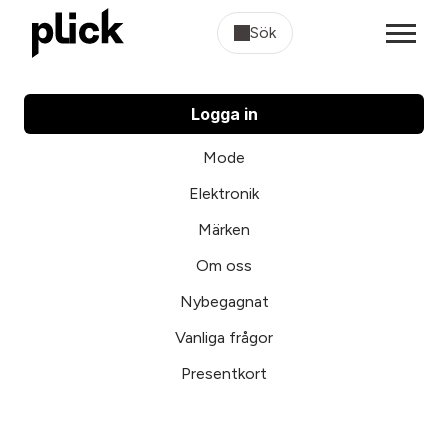
Sök
Logga in
Mode
Elektronik
Märken
Om oss
Nybegagnat
Vanliga frågor
Presentkort