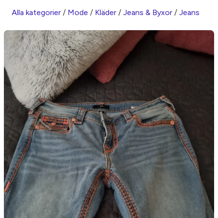
Alla kategorier
/
Mode
/
Kläder
/
Jeans & Byxor
/
Jeans