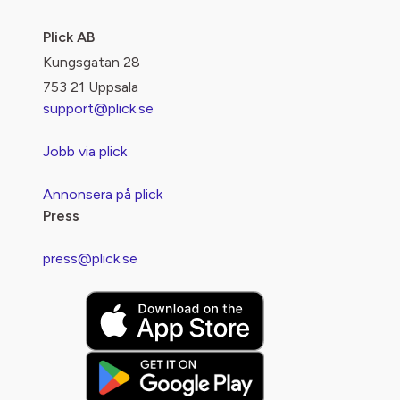
Plick AB
Kungsgatan 28
753 21 Uppsala
support@plick.se
Jobb via plick
Annonsera på plick
Press
press@plick.se