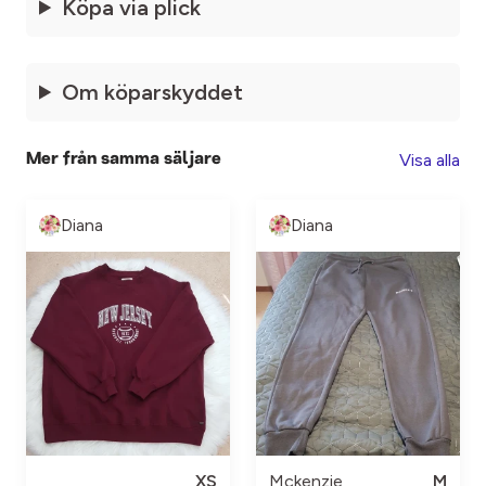
Köpa via plick
Om köparskyddet
Visa alla
Mer från samma säljare
Diana
Diana
XS
Mckenzie
M