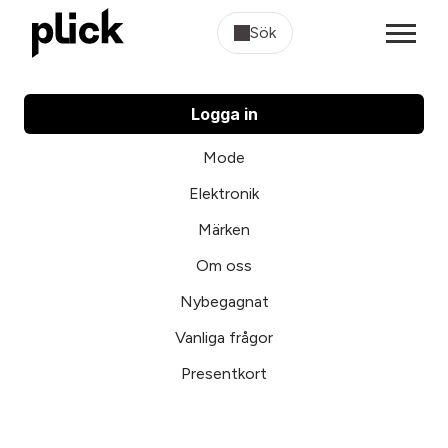
Sök
Logga in
Mode
Elektronik
Märken
Om oss
Nybegagnat
Vanliga frågor
Presentkort