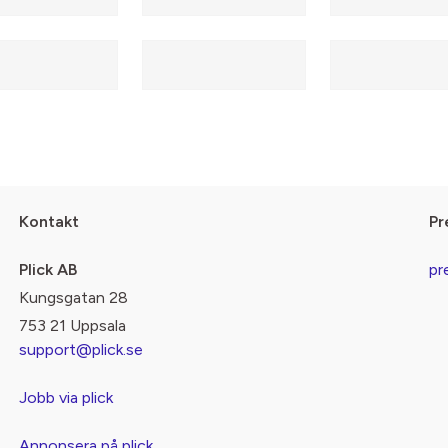
Kontakt
Pr
Plick AB
pr
Kungsgatan 28
753 21 Uppsala
support@plick.se
Jobb via plick
Annonsera på plick