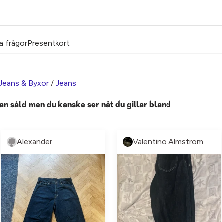
a frågor
Presentkort
Jeans & Byxor
/
Jeans
an såld men du kanske ser nåt du gillar bland
Alexander
Valentino Almström