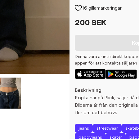
16 gillamarkeringar
200 SEK
Kö
Denna vara är inte direkt köpbar
appen för att kontakta säljaren
Beskrivning
Köpta här på Plick, säljer då 
Bilderna är från den originel
fler om det behövs
jeans
streetwear
skate
baggyjeans
skater
bag