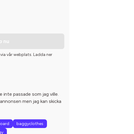
p nu
 via vår webplats. Ladda ner
de inte passade som jag ville.
la annonsen men jag kan skicka
board
baggyclothes
gy