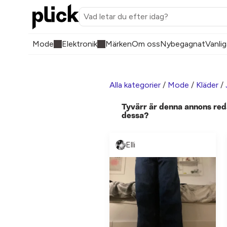
Mode
Elektronik
Märken
Om oss
Nybegagnat
Vanlig
Alla kategorier
/
Mode
/
Kläder
/
Tyvärr är denna annons red
dessa?
Elli