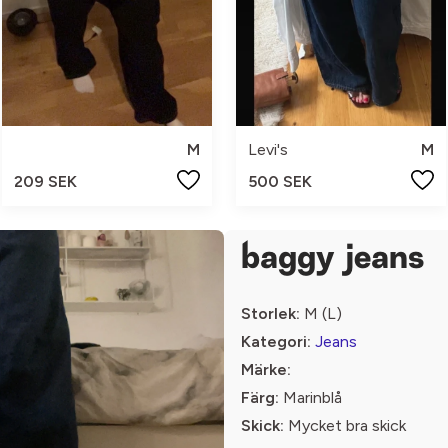
M
Levi's
M
209 SEK
500 SEK
baggy jeans
Storlek:
M (L)
Kategori:
Jeans
Märke:
Färg:
Marinblå
Skick:
Mycket bra skick