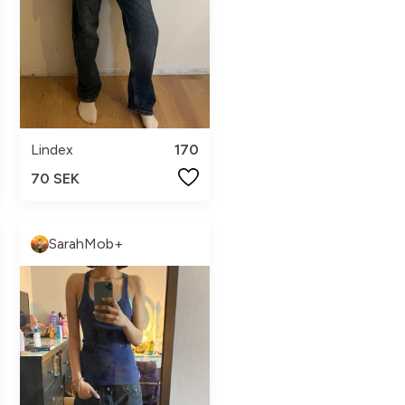
Lindex
170
70 SEK
SarahMob+