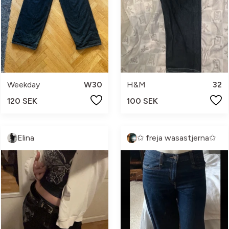
Weekday
W30
H&M
32
120 SEK
100 SEK
Elina
✩ freja wasastjerna✩