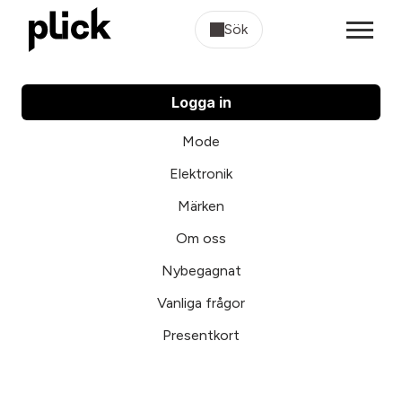
Sök
Logga in
Mode
Elektronik
Märken
Om oss
Nybegagnat
Vanliga frågor
Presentkort