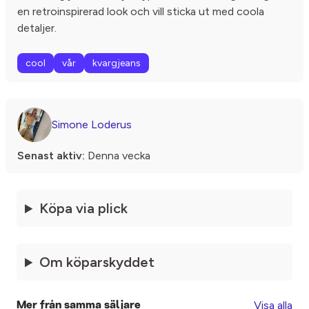
en retroinspirerad look och vill sticka ut med coola
detaljer.
cool
vår
kvargjeans
Simone Loderus
Senast aktiv:
Denna vecka
Köpa via plick
Om köparskyddet
Visa alla
Mer från samma säljare