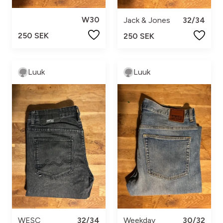
W30
Jack & Jones
32/34
250 SEK
250 SEK
Luuk
Luuk
WESC
32/34
Weekday
30/32