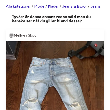
Alla kategorier
/
Mode
/
Kläder
/
Jeans & Byxor
/
Jeans
Tyvärr är denna annons redan såld men du
kanske ser nåt du gillar bland dessa?
Mellwin Skog