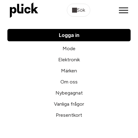
Sök
Logga in
Mode
Elektronik
Märken
Om oss
Nybegagnat
Vanliga frågor
Presentkort