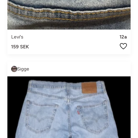
Levi's
12a
159 SEK
Sigge