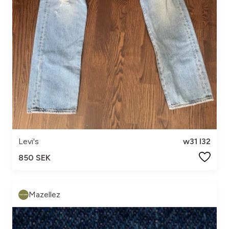
Levi's
w31 l32
850 SEK
Mazellez