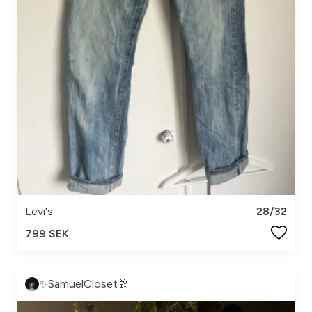
Levi's
28/32
799 SEK
✨SamuelCloset🥂