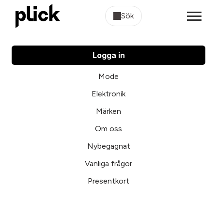
Sök
Logga in
Mode
Elektronik
Märken
Om oss
Nybegagnat
Vanliga frågor
Presentkort