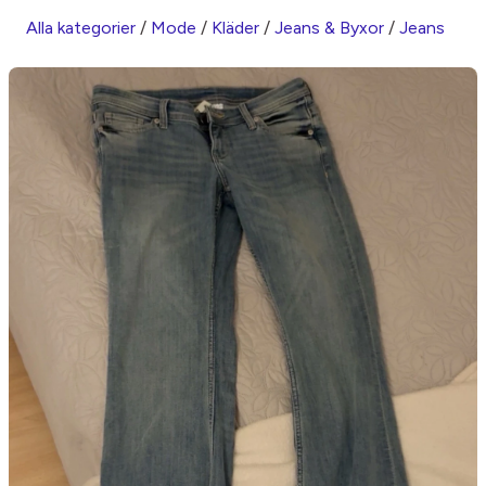
Alla kategorier
/
Mode
/
Kläder
/
Jeans & Byxor
/
Jeans