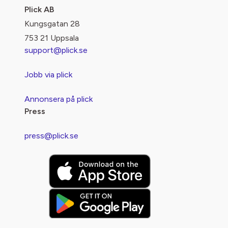
Plick AB
Kungsgatan 28
753 21 Uppsala
support@plick.se
Jobb via plick
Annonsera på plick
Press
press@plick.se