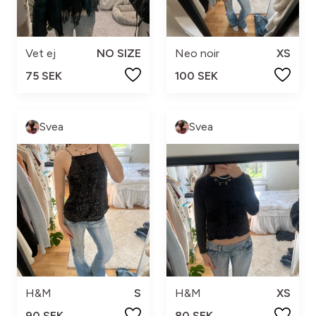
Vet ej
NO SIZE
Neo noir
XS
75 SEK
100 SEK
Svea
Svea
H&M
S
H&M
XS
90 SEK
80 SEK