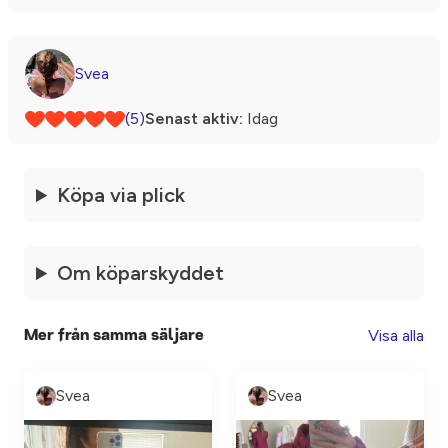
Svea
(5)
Senast aktiv:
Idag
Köpa via plick
Om köparskyddet
Visa alla
Mer från samma säljare
Svea
Svea