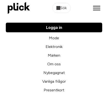
Sök
Logga in
Mode
Elektronik
Märken
Om oss
Nybegagnat
Vanliga frågor
Presentkort