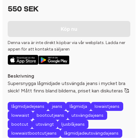
550 SEK
Köp nu
Denna vara är inte direkt köpbar via vår webplats. Ladda ner
appen för att kontakta säljaren
Beskrivning
Supersnygga lågmidjade utsvängda jeans i mycket bra
skick! Mått finns bland bilderna, priset kan diskuteras 🥰
lågmidjadejeans
jeans
lågmidja
lowaistjeans
lowwaist
bootcutjeans
utsvängdajeans
bootcut
utsvängt
ljusblåjeans
lowwaistbootcutjeans
lågmidjadeutsvängdajeans