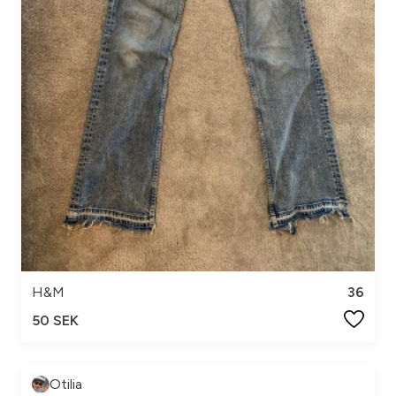
H&M
36
50 SEK
Otilia