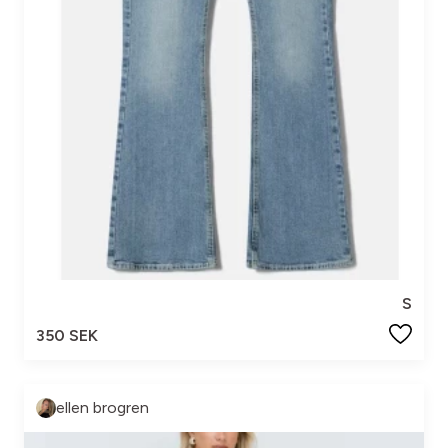
S
350 SEK
ellen brogren