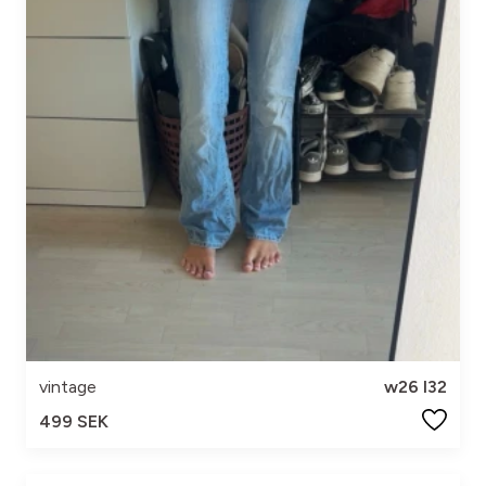
vintage
w26 l32
499 SEK