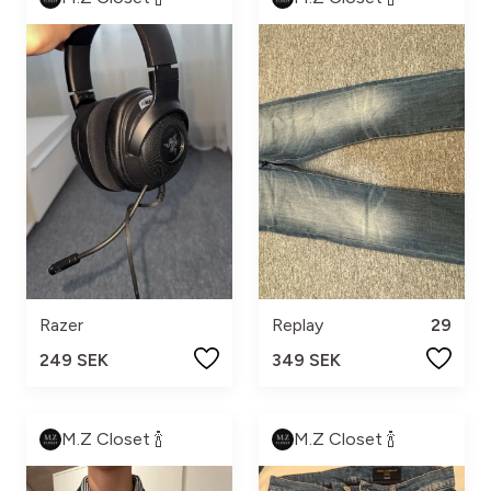
Razer
Replay
29
249 SEK
349 SEK
M.Z Closet 🍾
M.Z Closet 🍾