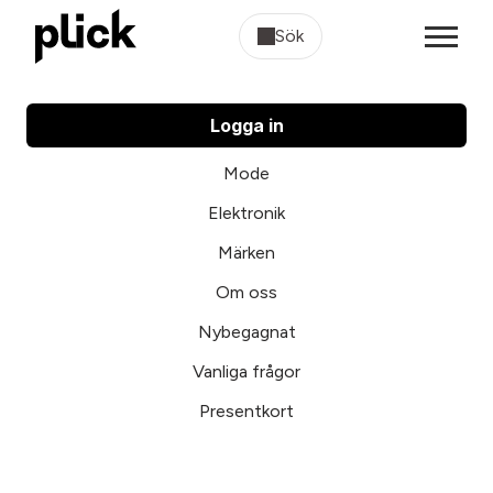
Sök
Logga in
Mode
Elektronik
Märken
Om oss
Nybegagnat
Vanliga frågor
Presentkort