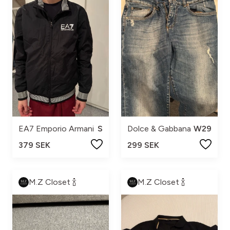
EA7 Emporio Armani
S
Dolce & Gabbana
W29
379 SEK
299 SEK
M.Z Closet 🍾
M.Z Closet 🍾