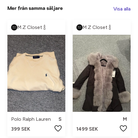
Visa alla
Mer från samma säljare
M.Z Closet 🍾
M.Z Closet 🍾
Polo Ralph Lauren
S
M
399 SEK
1499 SEK