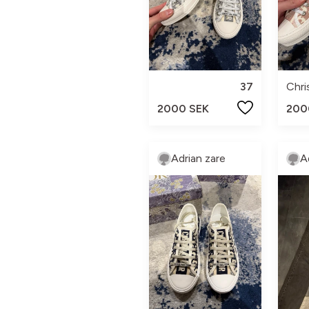
37
Chri
2000 SEK
200
Adrian zare
A