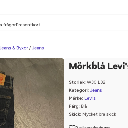
a frågor
Presentkort
Jeans & Byxor
/
Jeans
Mörkblå Levi'
Storlek:
W30 L32
Kategori:
Jeans
Märke:
Levi's
Färg:
Blå
Skick:
Mycket bra skick
2 gillamarkeringar