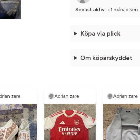
Senast aktiv:
+1 månad sen
Köpa via plick
Om köparskyddet
drian zare
Adrian zare
Adrian zare