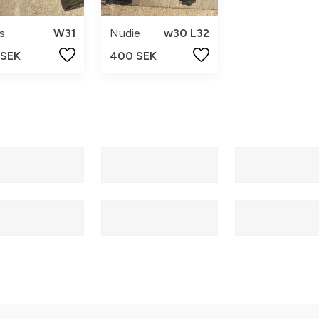
's
W31
Nudie
w30 L32
 SEK
400 SEK