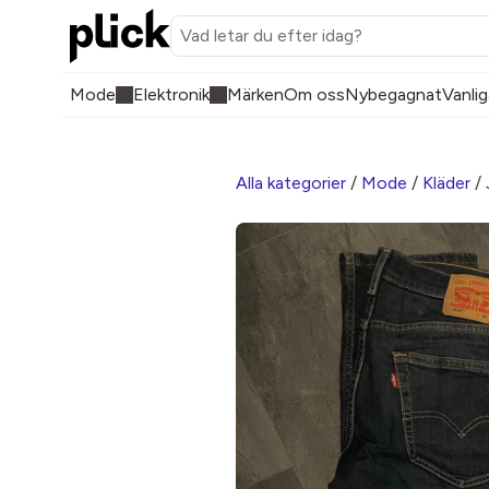
Mode
Elektronik
Märken
Om oss
Nybegagnat
Vanlig
Alla kategorier
/
Mode
/
Kläder
/