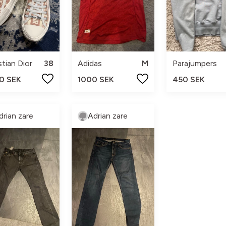
stian Dior
38
Adidas
M
Parajumpers
0 SEK
1000 SEK
450 SEK
drian zare
Adrian zare