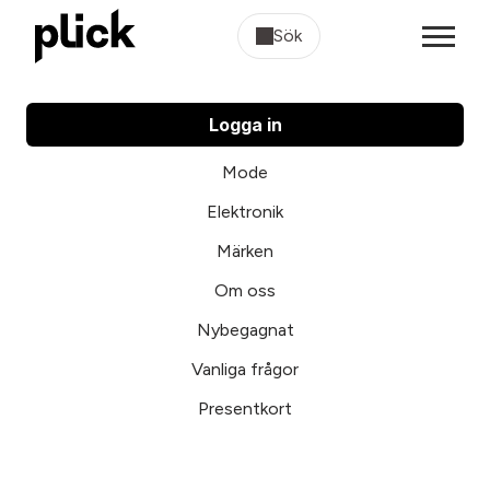
Sök
Logga in
Mode
Elektronik
Märken
Om oss
Nybegagnat
Vanliga frågor
Presentkort