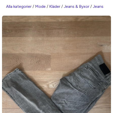
Alla kategorier
/
Mode
/
Kläder
/
Jeans & Byxor
/
Jeans