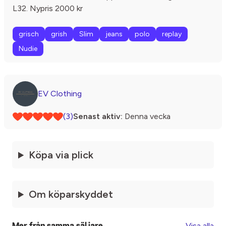
L32. Nypris 2000 kr
grisch
grish
Slim
jeans
polo
replay
Nudie
EV Clothing
(3)
Senast aktiv:
Denna vecka
Köpa via plick
Om köparskyddet
Visa alla
Mer från samma säljare