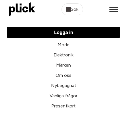
Sök
Logga in
Mode
Elektronik
Märken
Om oss
Nybegagnat
Vanliga frågor
Presentkort