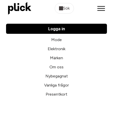
Sök
Logga in
Mode
Elektronik
Märken
Om oss
Nybegagnat
Vanliga frågor
Presentkort