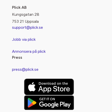
Plick AB
Kungsgatan 28
753 21 Uppsala
support@plick.se
Jobb via plick
Annonsera på plick
Press
press@plick.se