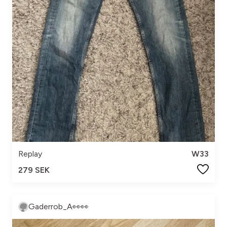
Replay
W33
279 SEK
Gaderrob_A👀👀