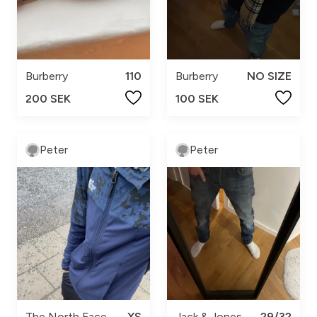
Burberry
110
Burberry
NO SIZE
200 SEK
100 SEK
Peter
Peter
The North Face
XS
Jack & Jones
29/32