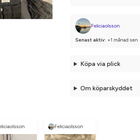
Feliciaolsson
Senast aktiv:
+1 månad sen
Köpa via plick
Om köparskyddet
eliciaolsson
Feliciaolsson