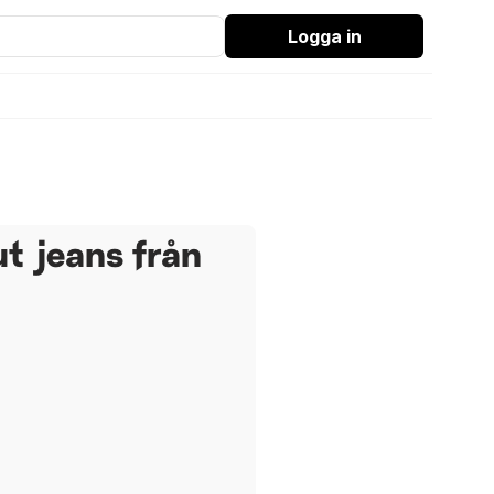
Logga in
t jeans från