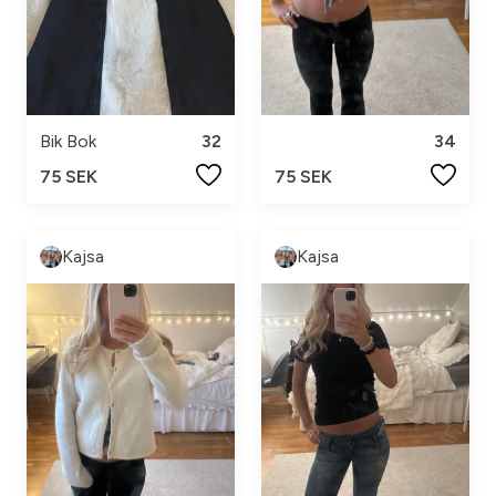
Bik Bok
32
34
75 SEK
75 SEK
Kajsa
Kajsa