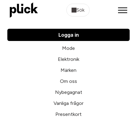
Sök
Logga in
Mode
Elektronik
Märken
Om oss
Nybegagnat
Vanliga frågor
Presentkort