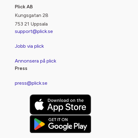
Plick AB
Kungsgatan 28
753 21 Uppsala
support@plick.se
Jobb via plick
Annonsera på plick
Press
press@plick.se