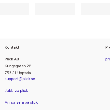
Kontakt
Pr
Plick AB
pr
Kungsgatan 28
753 21 Uppsala
support@plick.se
Jobb via plick
Annonsera på plick