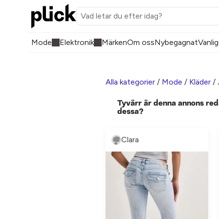
Mode
Elektronik
Märken
Om oss
Nybegagnat
Vanlig
Alla kategorier
/
Mode
/
Kläder
/
Tyvärr är denna annons red
dessa?
Clara