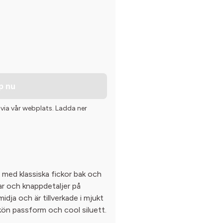
p nu
 via vår webplats. Ladda ner
 med klassiska fickor bak och
r och knappdetaljer på
idja och är tillverkade i mjukt
ön passform och cool siluett.