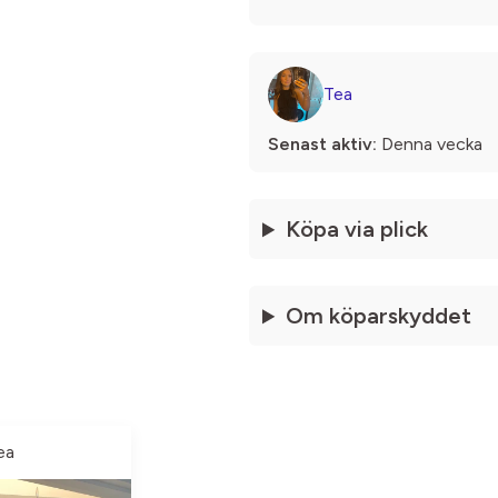
Tea
Senast aktiv:
Denna vecka
Köpa via plick
Om köparskyddet
ea