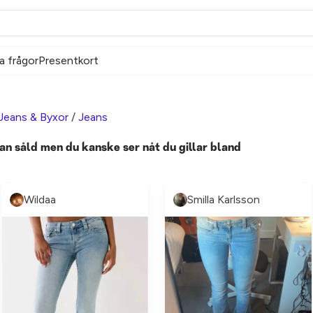
a frågor
Presentkort
Jeans & Byxor
/
Jeans
an såld men du kanske ser nåt du gillar bland
Wildaa
Smilla Karlsson