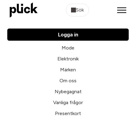
Sök
Logga in
Mode
Elektronik
Märken
Om oss
Nybegagnat
Vanliga frågor
Presentkort