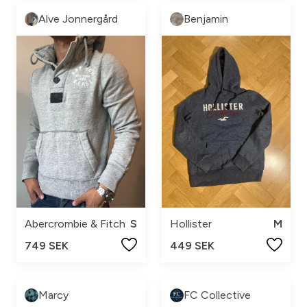
Alve Jonnergård
Benjamin
Abercrombie & Fitch
S
Hollister
M
749 SEK
449 SEK
Marcy
FC Collective