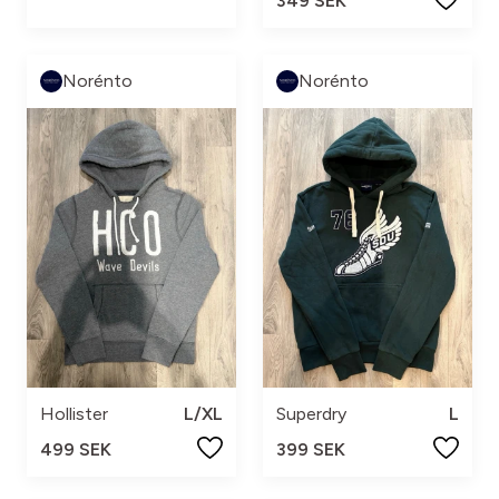
349 SEK
Norénto
Norénto
Hollister
L/XL
Superdry
L
499 SEK
399 SEK