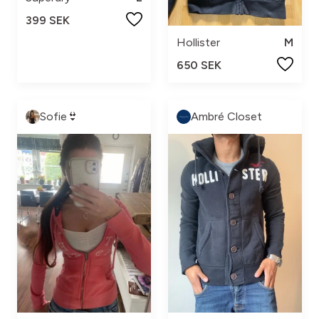
399 SEK
Hollister
M
650 SEK
Sofie👙
Ambré Closet