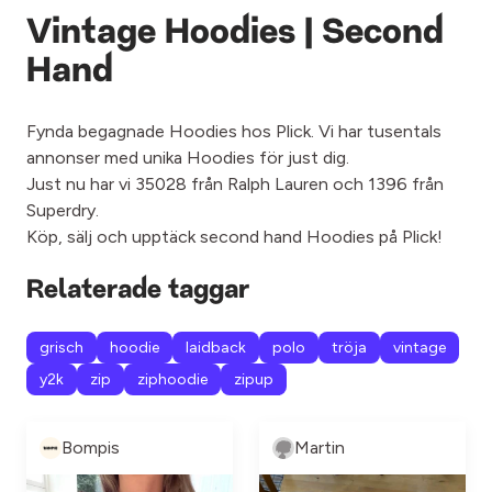
Vintage Hoodies | Second
Hand
Fynda begagnade Hoodies hos Plick. Vi har tusentals
annonser med unika Hoodies för just dig.
Just nu har vi 35028 från Ralph Lauren och 1396 från
Superdry.
Köp, sälj och upptäck second hand Hoodies på Plick!
Relaterade taggar
grisch
hoodie
laidback
polo
tröja
vintage
y2k
zip
ziphoodie
zipup
Bompis
Martin