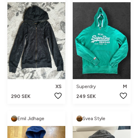
XS
Superdry
M
290 SEK
249 SEK
Emil Jidhage
Svea Style