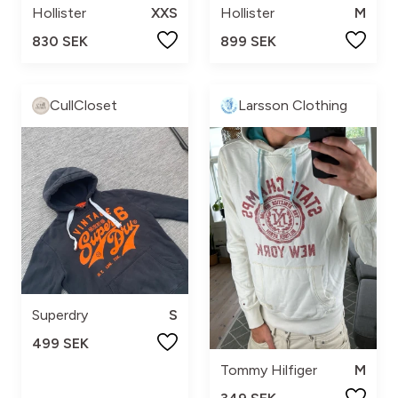
Hollister
XXS
Hollister
M
830 SEK
899 SEK
CullCloset
Larsson Clothing
Superdry
S
499 SEK
Tommy Hilfiger
M