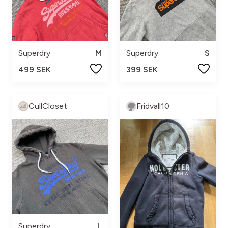
Superdry
M
Superdry
S
499 SEK
399 SEK
CullCloset
Fridvall10
Superdry
L