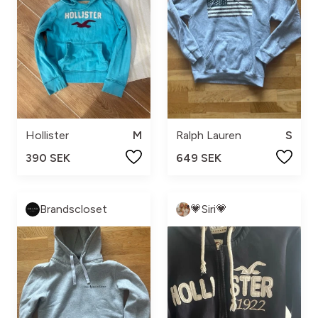
Hollister
M
Ralph Lauren
S
390 SEK
649 SEK
Brandscloset
💗Siri💗