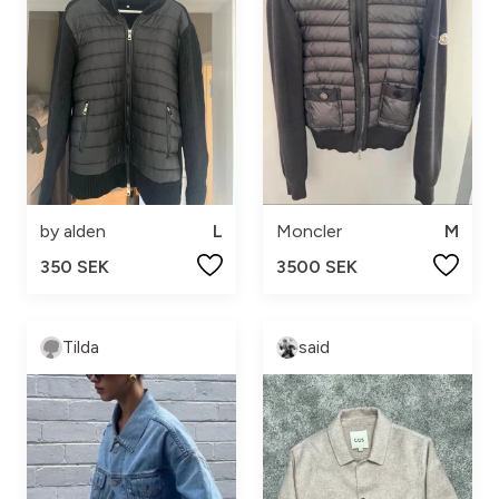
by alden
L
Moncler
M
350 SEK
3500 SEK
Tilda
said