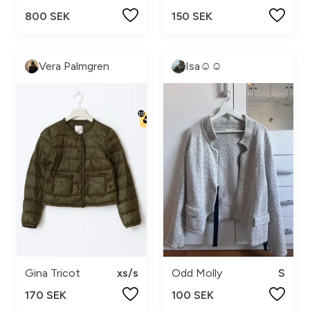
800 SEK
150 SEK
Vera Palmgren
Isa☺️☺️
Gina Tricot
xs/s
Odd Molly
S
170 SEK
100 SEK