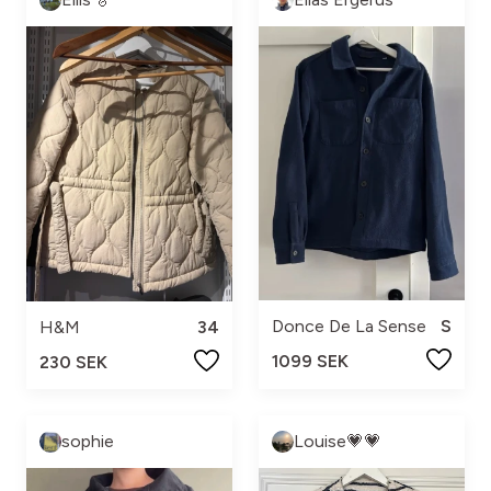
Donce De La Sense
S
H&M
34
1099 SEK
230 SEK
sophie
Louise💗💗