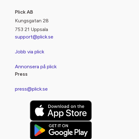
Plick AB
Kungsgatan 28
753 21 Uppsala
support@plick.se
Jobb via plick
Annonsera på plick
Press
press@plick.se