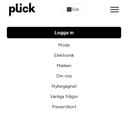
Sök
Logga in
Mode
Elektronik
Märken
Om oss
Nybegagnat
Vanliga frågor
Presentkort