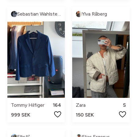
Sebastian Wahlstedt
Ylva Råberg
Tommy Hilfiger
164
Zara
S
999 SEK
150 SEK
Ellis🫧
Elias Ergerus