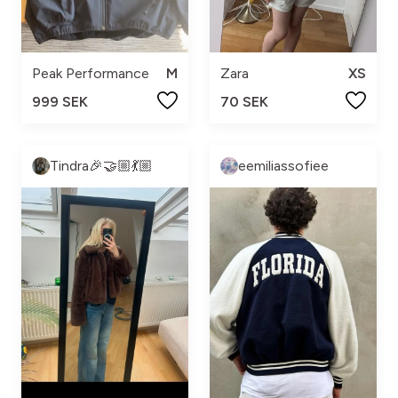
Peak Performance
M
Zara
XS
999 SEK
70 SEK
Tindra🎉🤝🏼💃🏼
eemiliassofiee