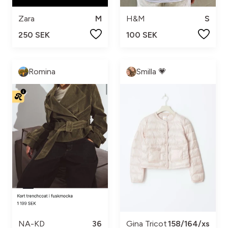
Zara
M
H&M
S
250 SEK
100 SEK
Romina
Smilla 💗
NA-KD
36
Gina Tricot
158/164/xs