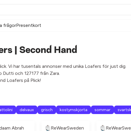
a frågor
Presentkort
rs | Second Hand
k. Vi har tusentals annonser med unika Loafers för just dig.
o Dutti och 127177 från Zara.
nd Loafers på Plick!
ttolini
delvaux
grisch
kostymskjorta
sommar
svarts
daam Abrah
ReWearSweden
ReWearSwe