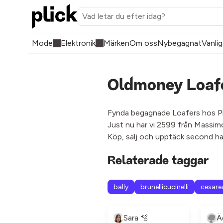
Mode
Elektronik
Märken
Om oss
Nybegagnat
Vanlig
Oldmoney Loafe
Fynda begagnade Loafers hos Plic
Just nu har vi 2599 från Massim
Köp, sälj och upptäck second ha
Relaterade taggar
bally
brunellicucinelli
cesarea
Sara 🫧
Ä