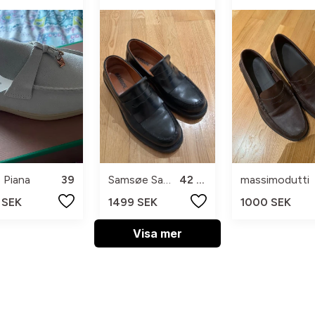
 Piana
39
Samsøe Samsøe
42 1/2
massimodutti
 SEK
1499 SEK
1000 SEK
Visa mer