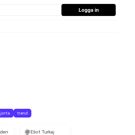
Logga in
kjorta
trend
den
Eliot Turkaj