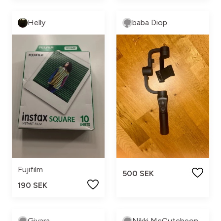
Helly
baba Diop
Fujifilm
500 SEK
190 SEK
Givara
Nikki McCutcheon