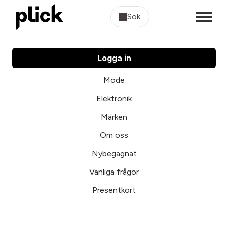
Sök
Logga in
Mode
Elektronik
Märken
Om oss
Nybegagnat
Vanliga frågor
Presentkort