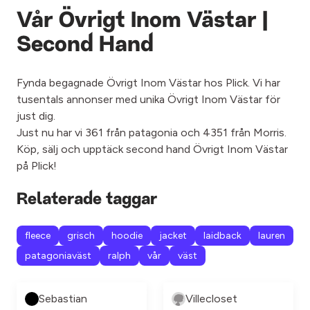
Vår Övrigt Inom Västar |
Second Hand
Fynda begagnade Övrigt Inom Västar hos Plick. Vi har
tusentals annonser med unika Övrigt Inom Västar för
just dig.
Just nu har vi 361 från patagonia och 4351 från Morris.
Köp, sälj och upptäck second hand Övrigt Inom Västar
på Plick!
Relaterade taggar
fleece
grisch
hoodie
jacket
laidback
lauren
patagoniaväst
ralph
vår
väst
Sebastian
Villecloset