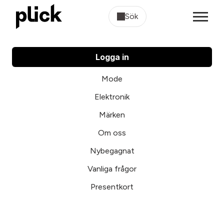
Sök
Logga in
Mode
Elektronik
Märken
Om oss
Nybegagnat
Vanliga frågor
Presentkort