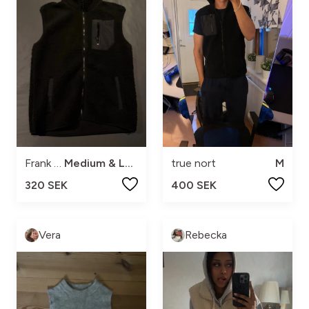
Frank Dandy
Medium & Large finns
true nort
M
320 SEK
400 SEK
Vera
Rebecka