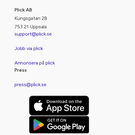
Plick AB
Kungsgatan 28
753 21 Uppsala
support@plick.se
Jobb via plick
Annonsera på plick
Press
press@plick.se