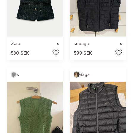
Zara
s
sebago
s
530 SEK
599 SEK
s
Saga