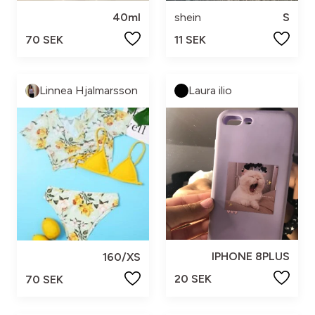
40ml
shein
S
70 SEK
11 SEK
Linnea Hjalmarsson
Laura ilio
IPHONE 8PLUS
160/XS
20 SEK
70 SEK