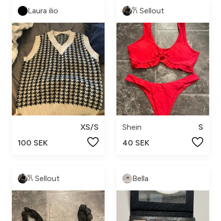
Laura ilio
𐙚 Sellout
XS/S
Shein
S
100 SEK
40 SEK
𐙚 Sellout
Bella