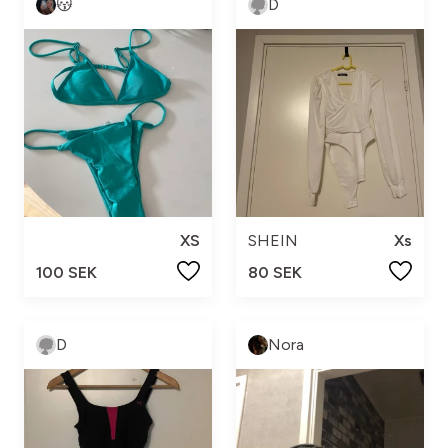
😽
D
XS
SHEIN
Xs
100 SEK
80 SEK
D
Nora