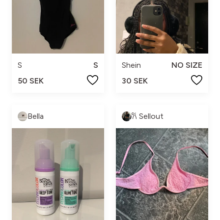
S
S
Shein
NO SIZE
50 SEK
30 SEK
Bella
𐙚 Sellout