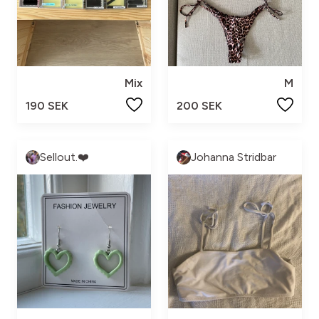
Mix
M
190 SEK
200 SEK
Sellout.❤️
Johanna Stridbar