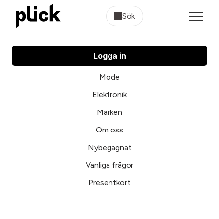
Sök
Logga in
Mode
Elektronik
Märken
Om oss
Nybegagnat
Vanliga frågor
Presentkort