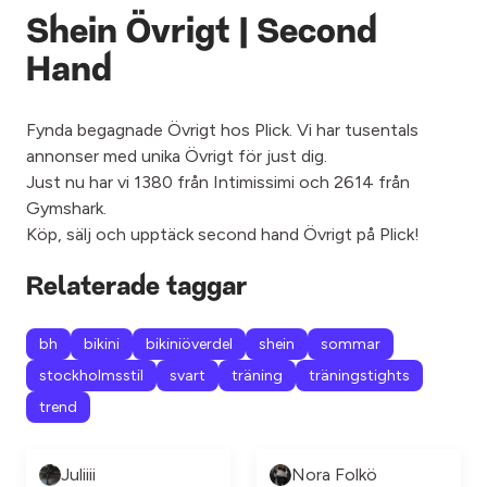
Shein Övrigt | Second
Hand
Fynda begagnade Övrigt hos Plick. Vi har tusentals
annonser med unika Övrigt för just dig.
Just nu har vi 1380 från Intimissimi och 2614 från
Gymshark.
Köp, sälj och upptäck second hand Övrigt på Plick!
Relaterade taggar
bh
bikini
bikiniöverdel
shein
sommar
stockholmsstil
svart
träning
träningstights
trend
Juliiii
Nora Folkö