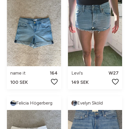
name it
164
Levi's
W27
100 SEK
149 SEK
Felicia Högerberg
Evelyn Sköld