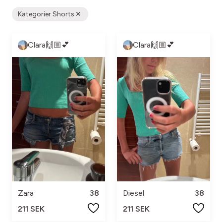
Kategorier Shorts
Clara🙌🏼💕
Clara🙌🏼💕
Zara
38
Diesel
38
211 SEK
211 SEK