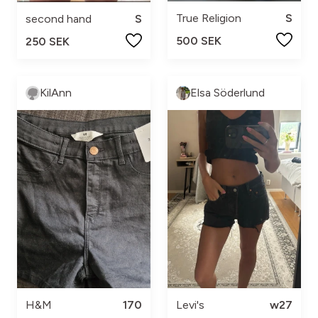
True Religion
S
second hand
S
500 SEK
250 SEK
KilAnn
Elsa Söderlund
H&M
170
Levi's
w27