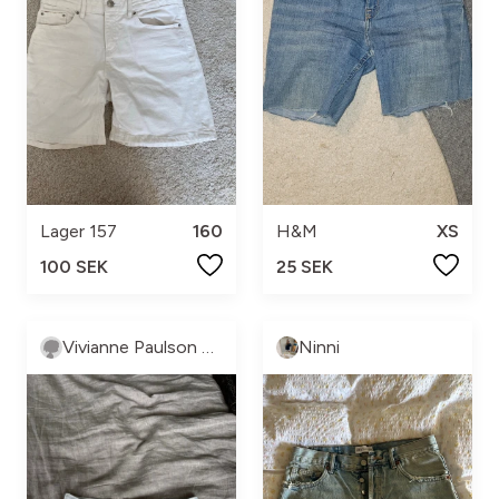
Lager 157
160
H&M
XS
100 SEK
25 SEK
Vivianne Paulson Nordenson
Ninni