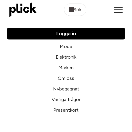
Sök
Logga in
Mode
Elektronik
Märken
Om oss
Nybegagnat
Vanliga frågor
Presentkort