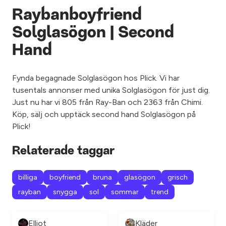
Raybanboyfriend
Solglasögon | Second
Hand
Fynda begagnade Solglasögon hos Plick. Vi har
tusentals annonser med unika Solglasögon för just dig.
Just nu har vi 805 från Ray-Ban och 2363 från Chimi.
Köp, sälj och upptäck second hand Solglasögon på
Plick!
Relaterade taggar
billiga
boyfriend
bruna
glasögon
grisch
rayban
snygga
sol
sommar
trend
Elliot
Kläder