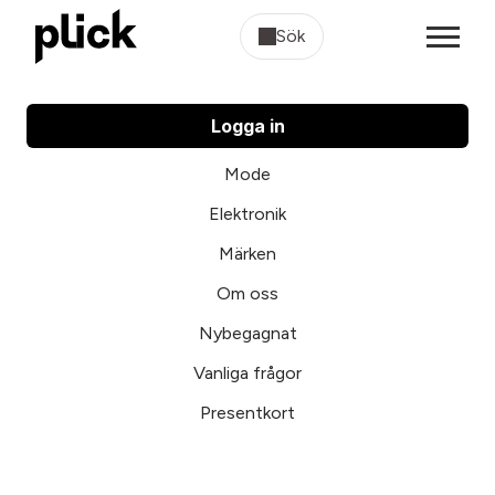
Sök
Logga in
Mode
Elektronik
Märken
Om oss
Nybegagnat
Vanliga frågor
Presentkort