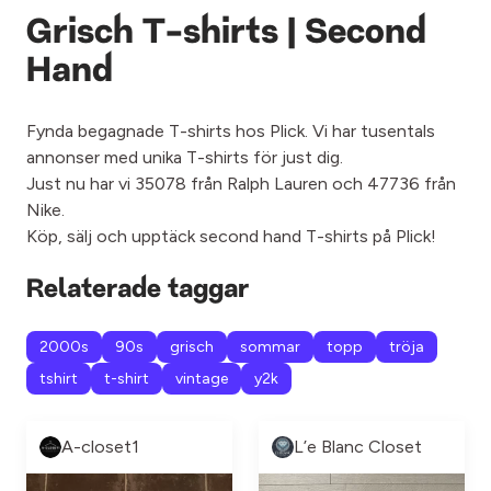
Grisch T-shirts | Second
Hand
Fynda begagnade T-shirts hos Plick. Vi har tusentals
annonser med unika T-shirts för just dig.
Just nu har vi 35078 från Ralph Lauren och 47736 från
Nike.
Köp, sälj och upptäck second hand T-shirts på Plick!
Relaterade taggar
2000s
90s
grisch
sommar
topp
tröja
tshirt
t-shirt
vintage
y2k
A-closet1
L’e Blanc Closet