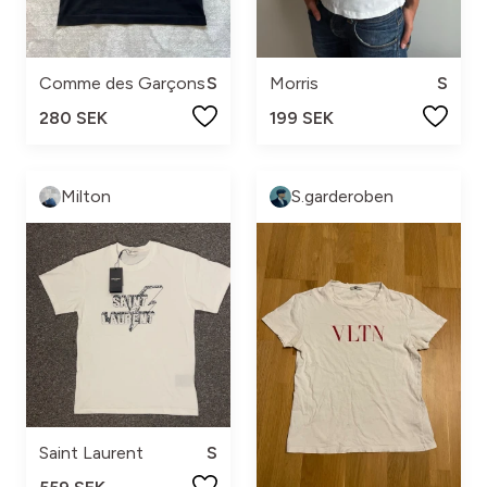
Comme des Garçons
S
Morris
S
280 SEK
199 SEK
Milton
S.garderoben
Saint Laurent
S