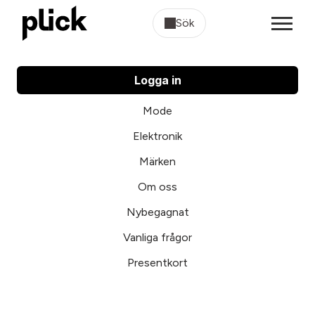
Sök
Logga in
Mode
Elektronik
Märken
Om oss
Nybegagnat
Vanliga frågor
Presentkort