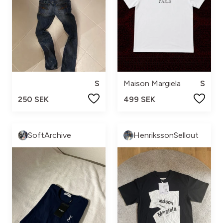
S
Maison Margiela
S
250 SEK
499 SEK
SoftArchive
HenrikssonSellout