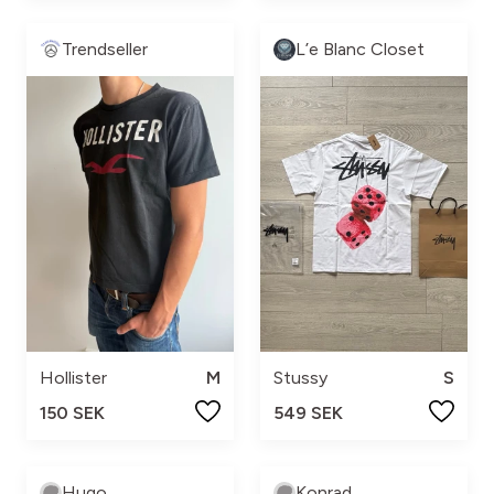
Trendseller
L’e Blanc Closet
Hollister
M
Stussy
S
150 SEK
549 SEK
Hugo
Konrad