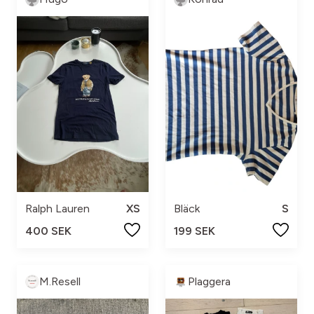
Ralph Lauren
XS
Bläck
S
400 SEK
199 SEK
M.Resell
Plaggera