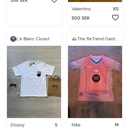
559 SEK
Valentino
XS
500 SEK
L’e Blanc Closet
The ReTrend Garderob
Stüssy
S
Nike
M