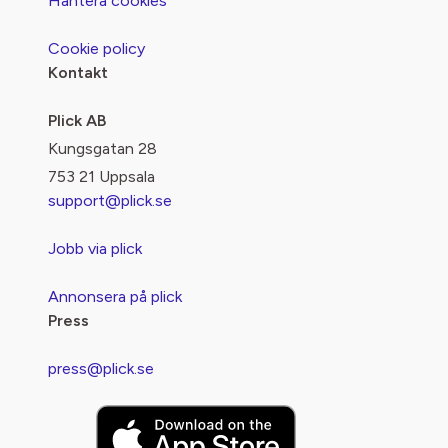
Hantera cookies
Cookie policy
Kontakt
Plick AB
Kungsgatan 28
753 21 Uppsala
support@plick.se
Jobb via plick
Annonsera på plick
Press
press@plick.se