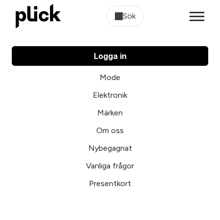
Sök
Logga in
Mode
Elektronik
Märken
Om oss
Nybegagnat
Vanliga frågor
Presentkort