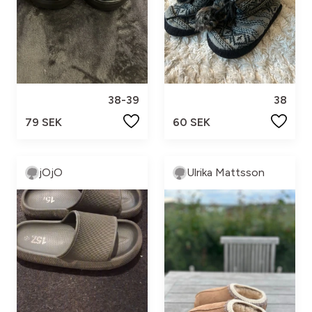
38-39
38
79 SEK
60 SEK
jOjO
Ulrika Mattsson