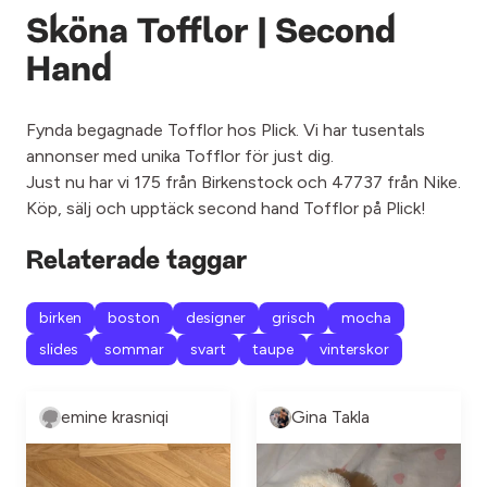
Sköna Tofflor | Second
Hand
Fynda begagnade Tofflor hos Plick. Vi har tusentals
annonser med unika Tofflor för just dig.
Just nu har vi 175 från Birkenstock och 47737 från Nike.
Köp, sälj och upptäck second hand Tofflor på Plick!
Relaterade taggar
birken
boston
designer
grisch
mocha
slides
sommar
svart
taupe
vinterskor
emine krasniqi
Gina Takla