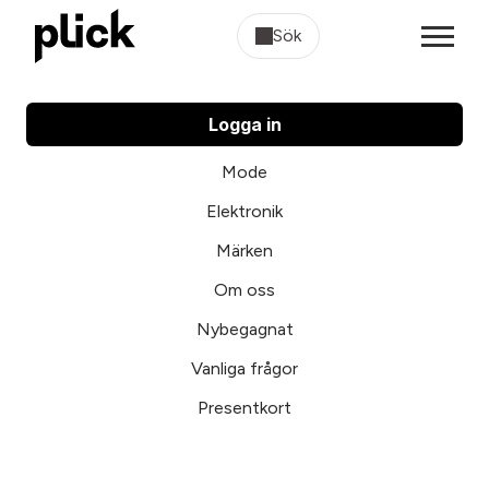
Sök
Logga in
Mode
Elektronik
Märken
Om oss
Nybegagnat
Vanliga frågor
Presentkort