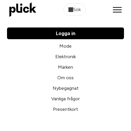
Sök
Logga in
Mode
Elektronik
Märken
Om oss
Nybegagnat
Vanliga frågor
Presentkort