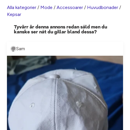
Alla kategorier
/
Mode
/
Accessoarer
/
Huvudbonader
/
Kepsar
Tyvärr är denna annons redan såld men du
kanske ser nåt du gillar bland dessa?
Sam