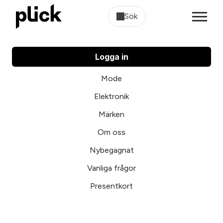
Sök
Logga in
Mode
Elektronik
Märken
Om oss
Nybegagnat
Vanliga frågor
Presentkort