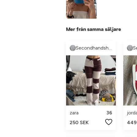
Mer från samma säljare
Secondhandshop3
zara
36
jord
250 SEK
449