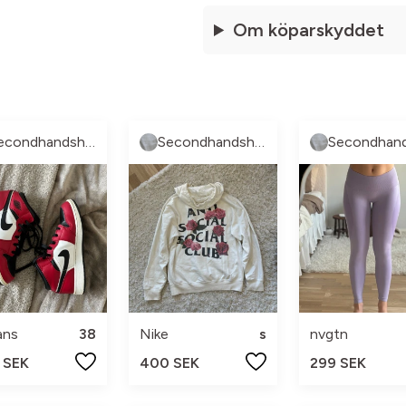
Om köparskyddet
Secondhandshop3
Secondhandshop3
ans
38
Nike
s
nvgtn
 SEK
400 SEK
299 SEK