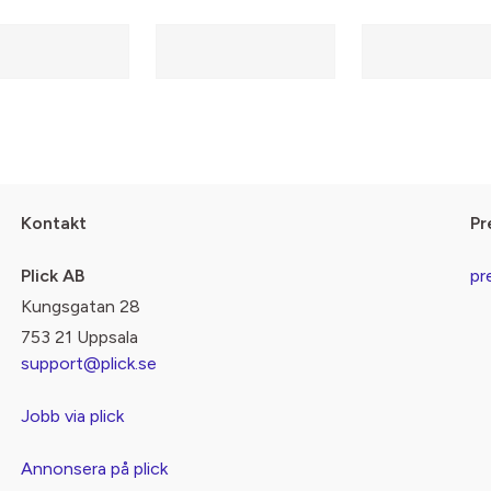
Kontakt
Pr
Plick AB
pr
Kungsgatan 28
753 21 Uppsala
support@plick.se
Jobb via plick
Annonsera på plick