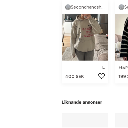
Secondhandshop3
L
H&
400 SEK
199
Liknande annonser