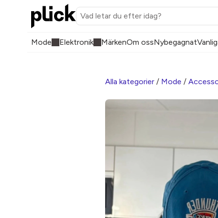
Mode
Elektronik
Märken
Om oss
Nybegagnat
Vanlig
Alla kategorier
/
Mode
/
Accesso