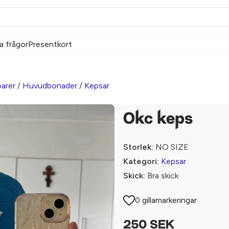
a frågor
Presentkort
arer
/
Huvudbonader
/
Kepsar
Okc keps
Storlek:
NO SIZE
Kategori:
Kepsar
Skick:
Bra skick
0 gillamarkeringar
250 SEK