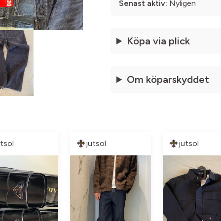
Senast aktiv:
Nyligen
Köpa via plick
Om köparskyddet
utsol
jutsol
jutsol