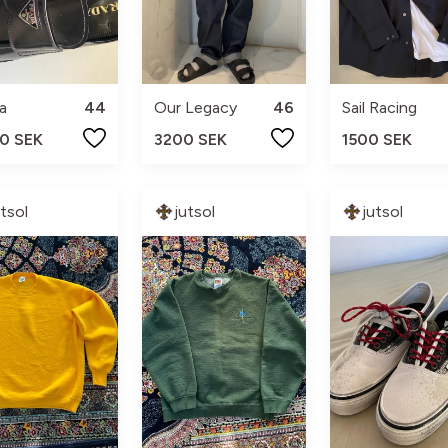
a
44
Our Legacy
46
Sail Racing
0 SEK
3200 SEK
1500 SEK
utsol
jutsol
jutsol