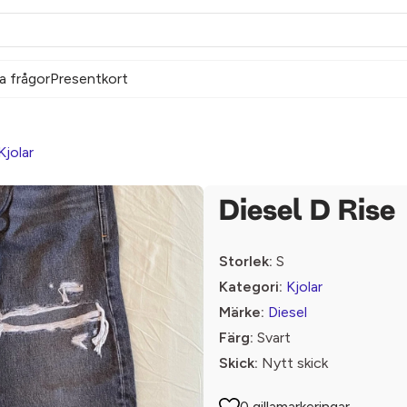
a frågor
Presentkort
Kjolar
Diesel D Rise
Storlek:
S
Kategori:
Kjolar
Märke:
Diesel
Färg:
Svart
Skick:
Nytt skick
0 gillamarkeringar