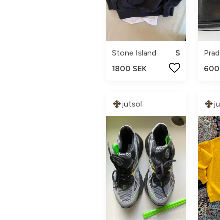
Stone Island
S
Prad
1800 SEK
600
jutsol
j