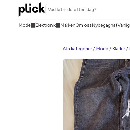
Mode
Elektronik
Märken
Om oss
Nybegagnat
Vanlig
Alla kategorier
/
Mode
/
Kläder
/