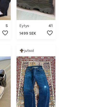
S
Eytys
41
1499 SEK
jutsol