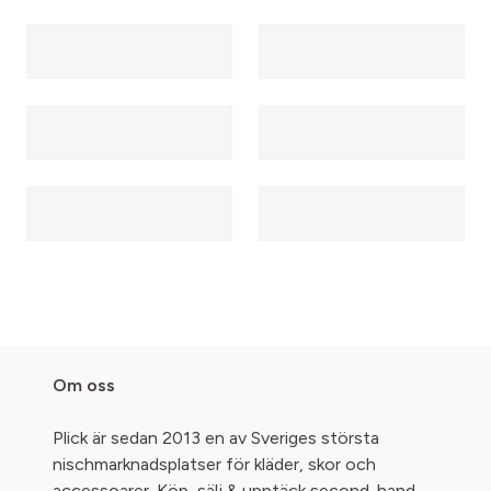
Om oss
Plick är sedan 2013 en av Sveriges största
nischmarknadsplatser för kläder, skor och
accessoarer. Köp, sälj & upptäck second-hand -