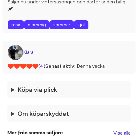
Säljer nu under vintersäsongen och därför är den billig.
💓
rosa
blommig
sommar
kjol
Klara
(4)
Senast aktiv:
Denna vecka
Köpa via plick
Om köparskyddet
Visa alla
Mer från samma säljare