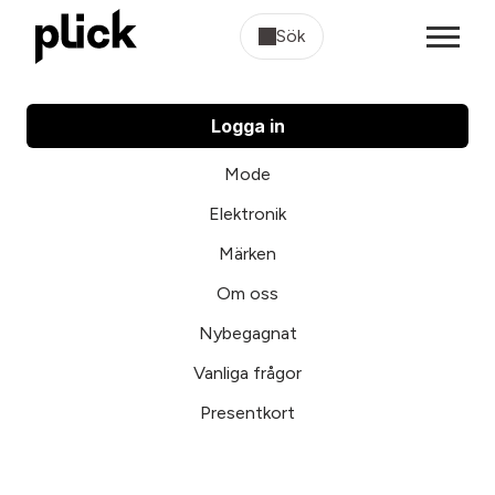
Sök
Logga in
Mode
Elektronik
Märken
Om oss
Nybegagnat
Vanliga frågor
Presentkort