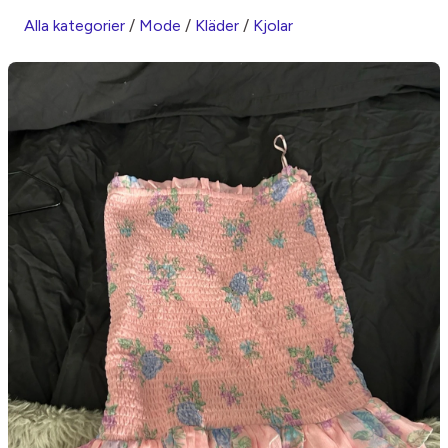
Alla kategorier
/
Mode
/
Kläder
/
Kjolar