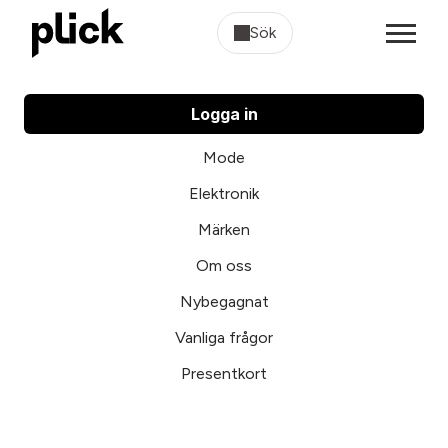
Sök
Logga in
Mode
Elektronik
Märken
Om oss
Nybegagnat
Vanliga frågor
Presentkort