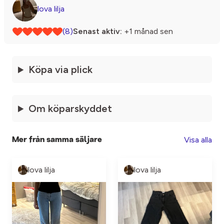
lova lilja
(8)
Senast aktiv:
+1 månad sen
Köpa via plick
Om köparskyddet
Visa alla
Mer från samma säljare
lova lilja
lova lilja