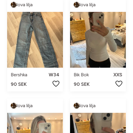
lova lilja
lova lilja
Bershka
W34
Bik Bok
XXS
90 SEK
90 SEK
lova lilja
lova lilja