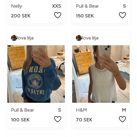
Nelly
XXS
Pull & Bear
S
200 SEK
150 SEK
lova lilja
lova lilja
Pull & Bear
S
H&M
M
100 SEK
70 SEK