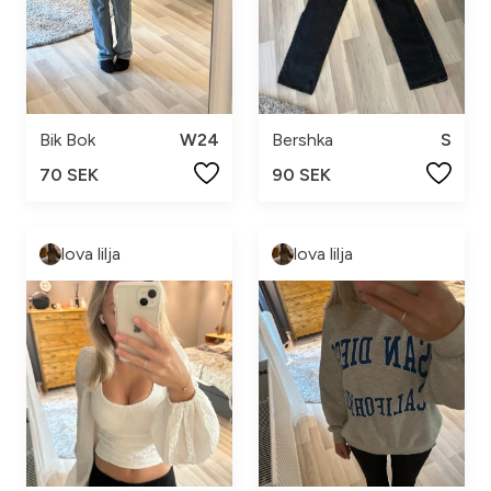
Bik Bok
W24
Bershka
S
70 SEK
90 SEK
lova lilja
lova lilja