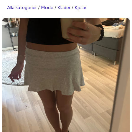
Alla kategorier
/
Mode
/
Kläder
/
Kjolar