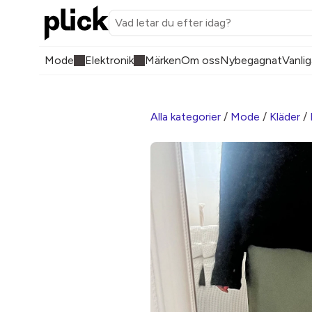
Mode
Elektronik
Märken
Om oss
Nybegagnat
Vanlig
Alla kategorier
/
Mode
/
Kläder
/