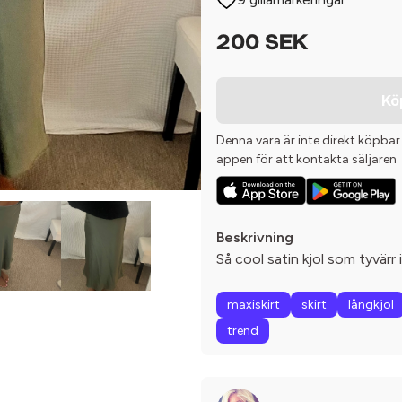
200 SEK
Kö
Denna vara är inte direkt köpbar
appen för att kontakta säljaren
Beskrivning
Så cool satin kjol som tyvärr
maxiskirt
skirt
långkjol
trend