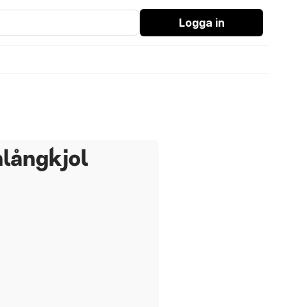
Logga in
nlångkjol