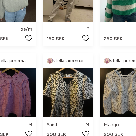
xs/m
?
 SEK
150 SEK
250 SEK
tella.jarnemar
stella.jarnemar
stella.jarne
M
Saint
M
Mango
 SEK
300 SEK
200 SEK