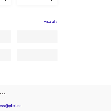
Visa alla
ess
ess@plick.se