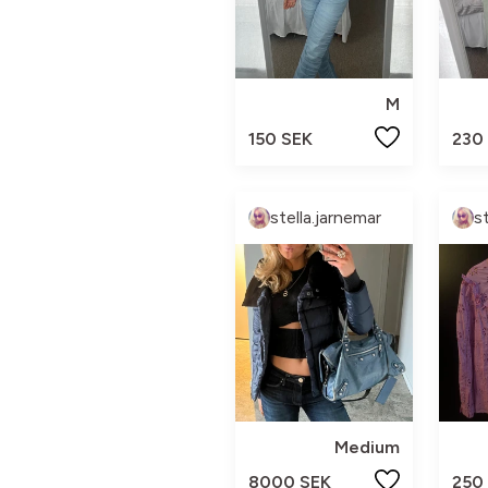
M
150 SEK
230
stella.jarnemar
s
Medium
8000 SEK
250