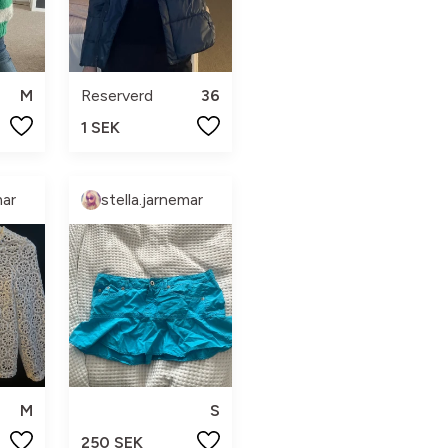
M
Reserverd
36
1 SEK
mar
stella.jarnemar
M
S
250 SEK