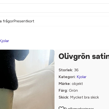
a frågor
Presentkort
Kjolar
Olivgrön sati
Storlek:
36
Kategori:
Kjolar
Märke:
objekt
Färg:
Grön
Skick:
Mycket bra skick
9 gillamarkeringar