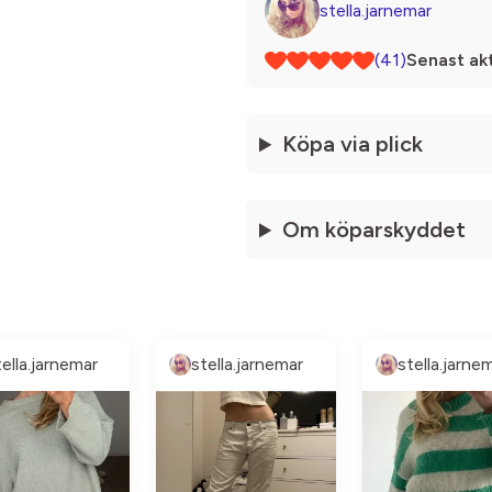
stella.jarnemar
(41)
Senast akt
Köpa via plick
Om köparskyddet
tella.jarnemar
stella.jarnemar
stella.jarne