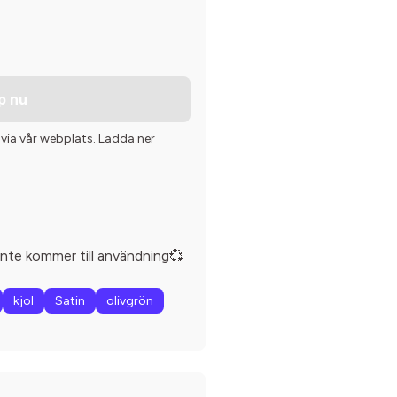
p nu
 via vår webplats. Ladda ner
 inte kommer till användning💞
kjol
Satin
olivgrön