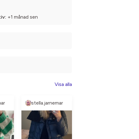
iv:
+1 månad sen
Visa alla
mar
stella.jarnemar