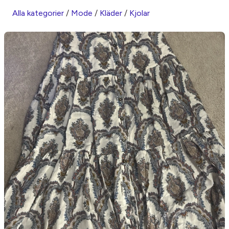
Alla kategorier
/
Mode
/
Kläder
/
Kjolar