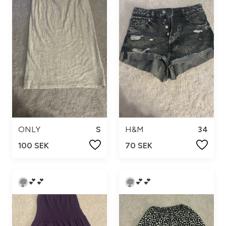
ONLY
S
H&M
34
100 SEK
70 SEK
💕💕
💕💕