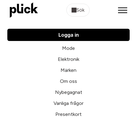
Sök
Logga in
Mode
Elektronik
Märken
Om oss
Nybegagnat
Vanliga frågor
Presentkort