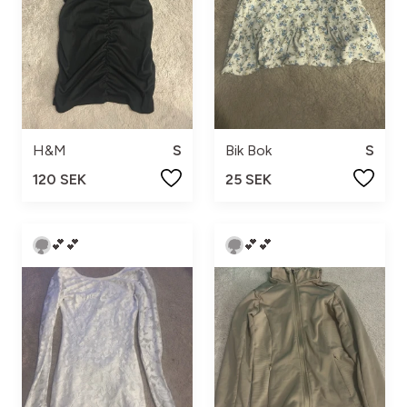
H&M
S
Bik Bok
S
120 SEK
25 SEK
💕💕
💕💕