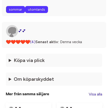
sommar
utomlands
💕💕
(4)
Senast aktiv:
Denna vecka
Köpa via plick
Om köparskyddet
Visa alla
Mer från samma säljare