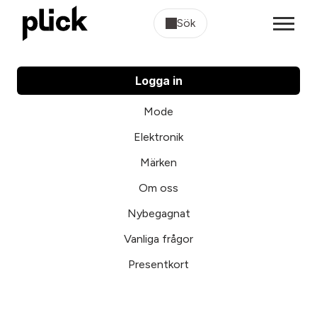
Sök
Logga in
Mode
Elektronik
Märken
Om oss
Nybegagnat
Vanliga frågor
Presentkort