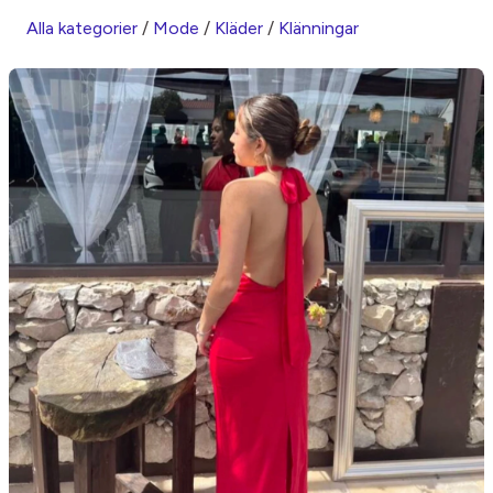
Alla kategorier
/
Mode
/
Kläder
/
Klänningar