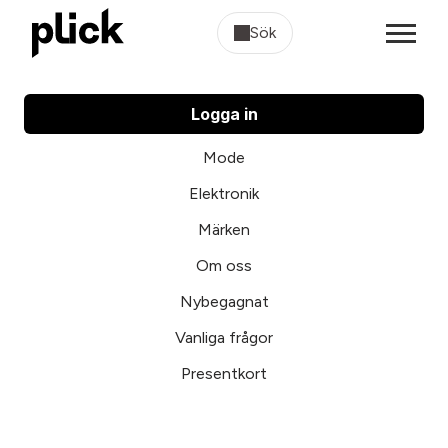
Sök
Logga in
Mode
Elektronik
Märken
Om oss
Nybegagnat
Vanliga frågor
Presentkort