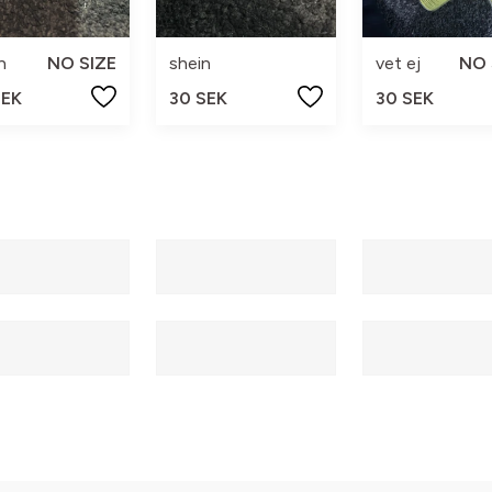
n
NO SIZE
shein
vet ej
NO 
SEK
30 SEK
30 SEK