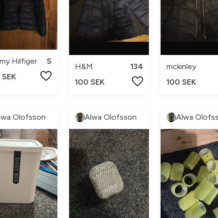
y Hilfiger
S
H&M
134
mckinley
 SEK
100 SEK
100 SEK
lwa Olofsson
Alwa Olofsson
Alwa Olofs