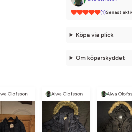
(1)
Senast akti
Köpa via plick
Om köparskyddet
lwa Olofsson
Alwa Olofsson
Alwa Olofs