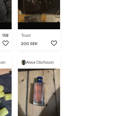
158
Trust
200 SEK
son
Alwa Olofsson