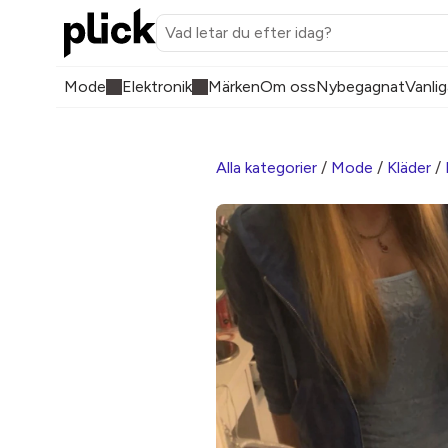
Mode
Elektronik
Märken
Om oss
Nybegagnat
Vanlig
Alla kategorier
/
Mode
/
Kläder
/