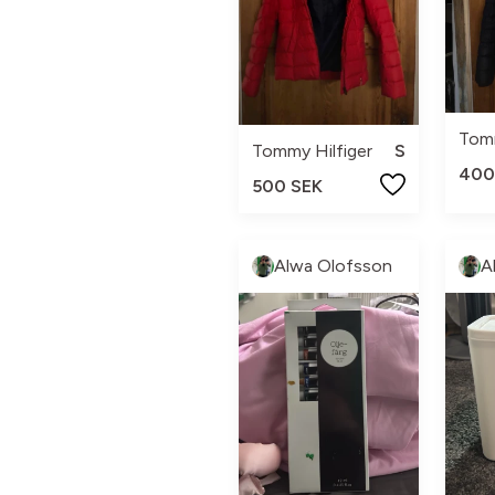
Tomm
Tommy Hilfiger
S
400
500 SEK
Alwa Olofsson
A