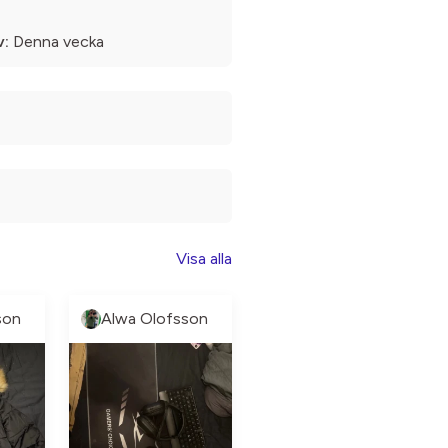
v:
Denna vecka
Visa alla
son
Alwa Olofsson