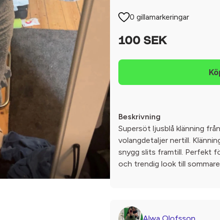
0 gillamarkeringar
100 SEK
Beskrivning
Supersöt ljusblå klänning fr
volangdetaljer nertill. Klänni
snygg slits framtill. Perfekt f
och trendig look till sommare
Alwa Olofsson