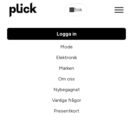
Sök
Logga in
Mode
Elektronik
Märken
Om oss
Nybegagnat
Vanliga frågor
Presentkort