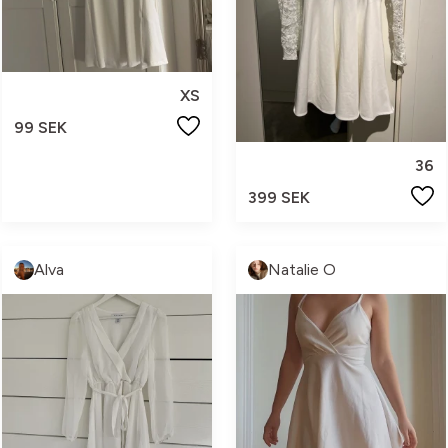
XS
99 SEK
36
399 SEK
Alva
Natalie O