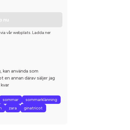
p nu
 via vår webplats. Ladda ner
g, kan använda som
 en annan därav säljer jag
 kvar
sommar
sommarklänning
m
zara
ginatricot