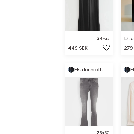
34-xs
449 SEK
279
Elsa lönnroth
E
25x32