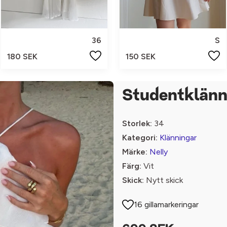
36
S
180 SEK
150 SEK
Studentklänn
Storlek:
34
Kategori:
Klänningar
Märke:
Nelly
Färg:
Vit
Skick:
Nytt skick
16 gillamarkeringar