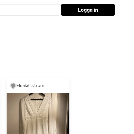
Logga in
Elsakihlstrom