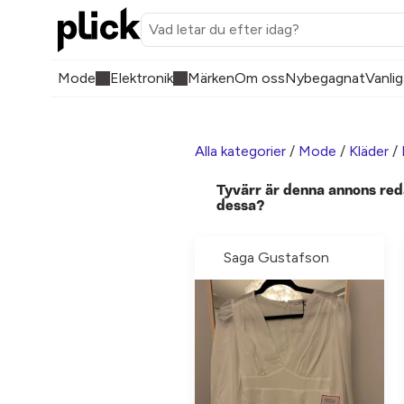
Mode
Elektronik
Märken
Om oss
Nybegagnat
Vanlig
Alla kategorier
/
Mode
/
Kläder
/
Tyvärr är denna annons red
dessa?
Saga Gustafson