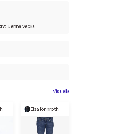
iv:
Denna vecka
Visa alla
th
Elsa lönnroth