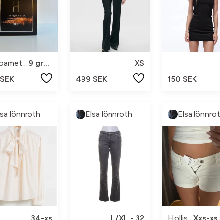
Lh coametics
9 gram
XS
 SEK
499 SEK
150 SEK
lsa lönnroth
Elsa lönnroth
Elsa lönnro
34-xs
L/XL - 32
Hollister