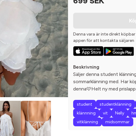
699 SEK
Kö
Denna vara är inte direkt köpbar
appen för att kontakta säljaren
Beskrivning
Säljer denna student klännin
sommarklänning med. Har köpt
denna🩷Helt ny med prislapp
student
studentklänning
klännning
vit
Nelly
h
vitklänning
midsommar