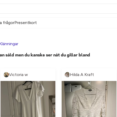
a frågor
Presentkort
Klänningar
an såld men du kanske ser nåt du gillar bland
Victoria w
Hilda A Kraft