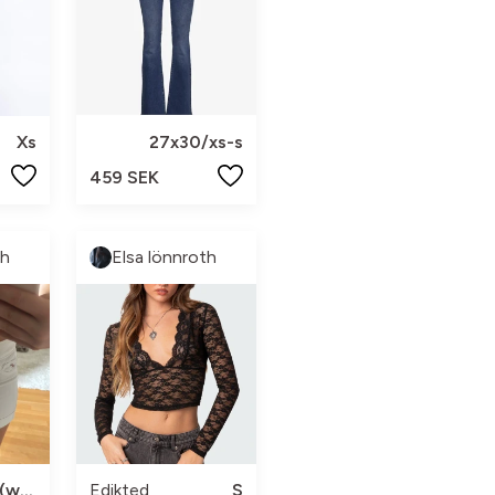
Xs
27x30/xs-s
459 SEK
th
Elsa lönnroth
Xxs-xs (w 25)
Edikted
S