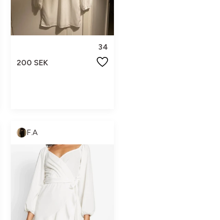
34
200 SEK
F.A