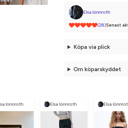
Elsa lönnroth
(28)
Senast akt
Köpa via plick
Om köparskyddet
lsa lönnroth
Elsa lönnroth
Elsa lönnro