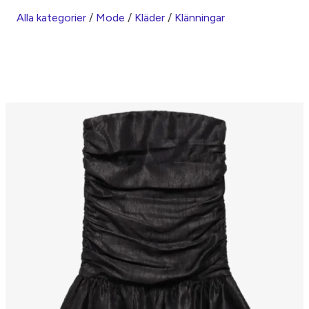
Alla kategorier
/
Mode
/
Kläder
/
Klänningar