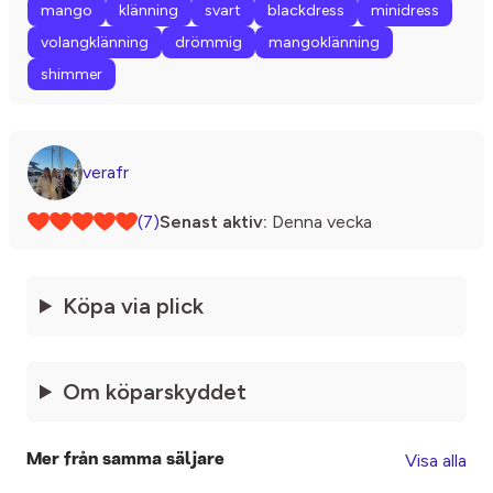
mango
klänning
svart
blackdress
minidress
volangklänning
drömmig
mangoklänning
shimmer
verafr
(7)
Senast aktiv:
Denna vecka
Köpa via plick
Om köparskyddet
Visa alla
Mer från samma säljare