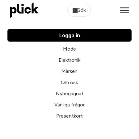
Sök
Logga in
Mode
Elektronik
Märken
Om oss
Nybegagnat
Vanliga frågor
Presentkort