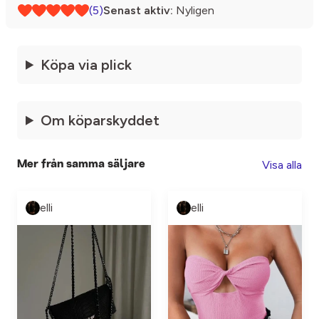
(5)
Senast aktiv:
Nyligen
Köpa via plick
Om köparskyddet
Visa alla
Mer från samma säljare
elli
elli