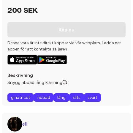
200 SEK
Köp nu
Denna vara är inte direkt köpbar via vår webplats. Ladda ner
appen för att kontakta säljaren
Beskrivning
Snygg ribbad lång klänning🥰
ginatricot
ribbad
lång
slits
svart
elli