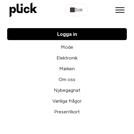
Sök
Logga in
Mode
Elektronik
Märken
Om oss
Nybegagnat
Vanliga frågor
Presentkort