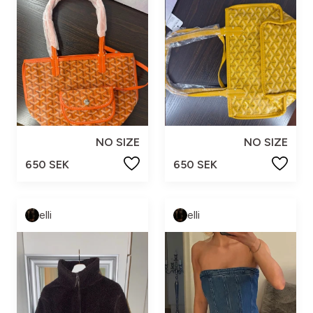
NO SIZE
NO SIZE
650 SEK
650 SEK
elli
elli