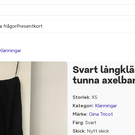
a frågor
Presentkort
Klänningar
Svart långkl
tunna axelba
Storlek:
XS
Kategori:
Klänningar
Märke:
Gina Tricot
Färg:
Svart
Skick:
Nytt skick