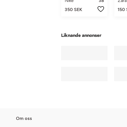
Nike
38
Zara
350 SEK
150
Liknande annonser
Om oss