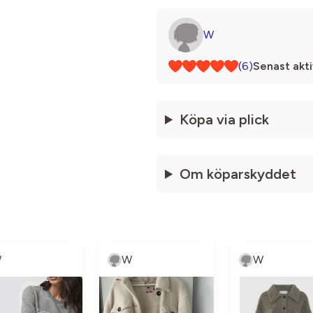
W
(6)
Senast akti
Köpa via plick
Om köparskyddet
W
W
W