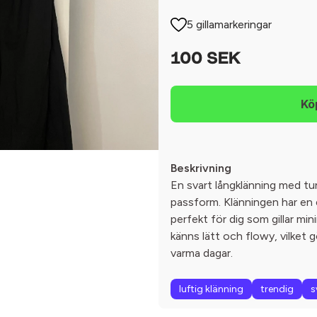
5 gillamarkeringar
100 SEK
Beskrivning
En svart långklänning med t
passform. Klänningen har en e
perfekt för dig som gillar min
känns lätt och flowy, vilket 
varma dagar.
luftig klänning
trendig
s