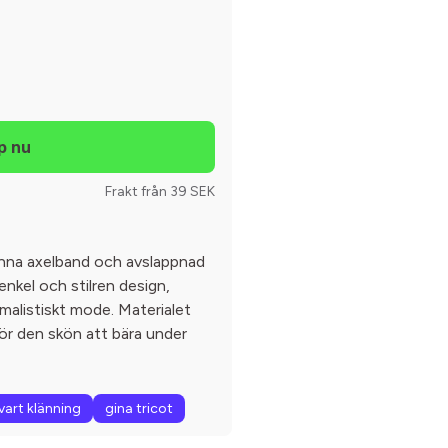
Frakt från 39 SEK
unna axelband och avslappnad
nkel och stilren design,
imalistiskt mode. Materialet
gör den skön att bära under
vart klänning
gina tricot