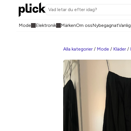
Mode
Elektronik
Märken
Om oss
Nybegagnat
Vanlig
Alla kategorier
/
Mode
/
Kläder
/