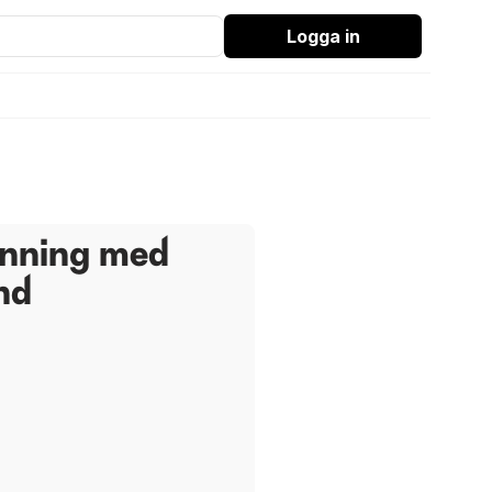
Logga in
änning med
nd