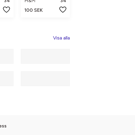
34
H&M
34
100 SEK
Visa alla
ess