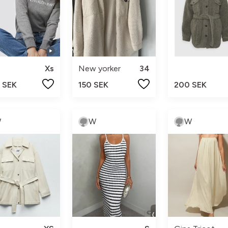
Xs
New yorker
34
 SEK
150 SEK
200 SEK
W
W
W